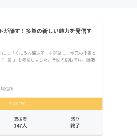
トが醸す！多賀の新しい魅力を発信す
町にて「くにうみ醸造所」を開業し、地元の小麦と
WIT -晨-』を考案しました。今回の挑戦では、醸造
み醸造所
SUCCESS
支援者
残り
147人
終了