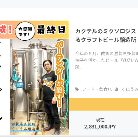
CAMPFIRE for Social Good
CAMPFIRE Creation
CAMPFIREふるさと納税
machi-ya
コミュニティ
カクテルのミクソロジス
るクラフトビール醸造所
今年の８月、故郷の滋賀県多賀
柚子を活かしたビール『YUZU 
所...
フード・飲食店
くにう
現在
2,831,000JPY