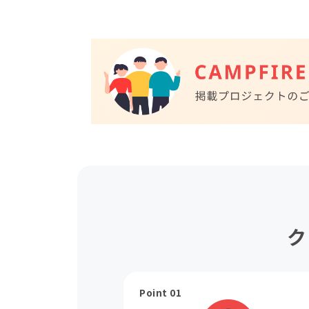
ク
Point 01