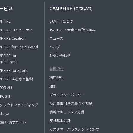
ービス
CAMPFIRE について
MPFIRE
CAMPFIREとは
MPFIRE コミュニティ
あんしん・安全への取り組み
PFIRE Creation
ニュース
PFIRE for Social Good
ヘルプ
PFIRE for
お問い合わせ
ertainment
各種規定
PFIRE for Sports
利用規約
MPFIRE ふるさと納税
細則
FOR ALL
プライバシーポリシー
KOSHI
特定商取引法に基づく表記
FAクラウドファンディング
情報セキュリティ方針
hi-ya
反社基本方針
助金申請サポート
カスタマーハラスメントに対す