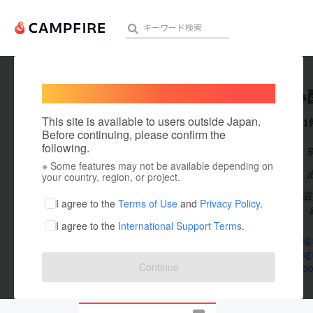
Welcome,
International users
くにうみ
人気のプロジェクト
注目のリ
This site is available to users outside Japan.
これまでに1
Before continuing, please confirm the
following.
在住国：日本
※ Some features may not be available depending on
アート・写真
出身国：日本
your country, region, or project.
2024年８月に
テクノロジー・ガジェット
I agree to the
Terms of Use
and
Privacy Policy
.
ビールに込め、
I agree to the
International Support Terms
.
映像・映画
www.instag
www.instag
ビジネス・起業
Continue
www.faceboo
まちづくり・地域活性化