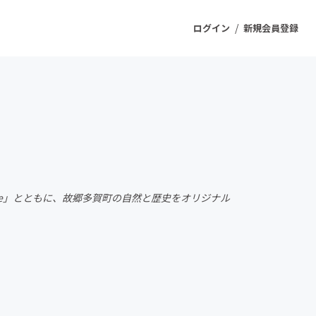
/
ログイン
新規会員登録
ジェクト
もうすぐ公開されます
プロダクト
istle」とともに、故郷多賀町の自然と歴史をオリジナル
ファッション
スポーツ
ケア
ソーシャルグッド