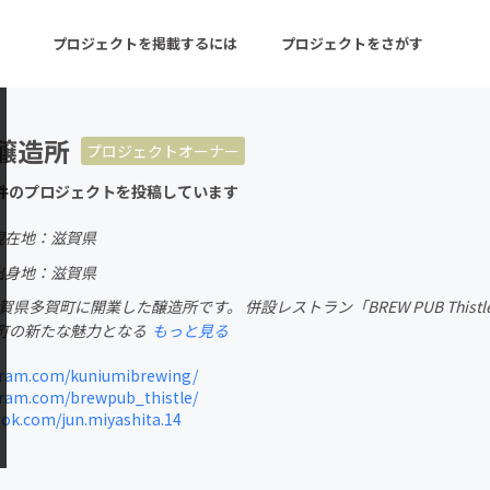
プロジェクトを掲載するには
プロジェクトをさがす
醸造所
プロジェクトオーナー
ターン
注目の新着プロジェクト
募集終了が近いプロ
件のプロジェクトを投稿しています
現在地：滋賀県
音楽
舞台・パフォーマンス
出身地：滋賀県
滋賀県多賀町に開業した醸造所です。 併設レストラン「BREW PUB Th
ゲーム・サービス開発
フード・飲食店
町の新たな魅力となる
もっと見る
書籍・雑誌出版
アニメ・漫画
ram.com/kuniumibrewing/
ram.com/brewpub_thistle/
チャレンジ
ビューティー・ヘルス
k.com/jun.miyashita.14