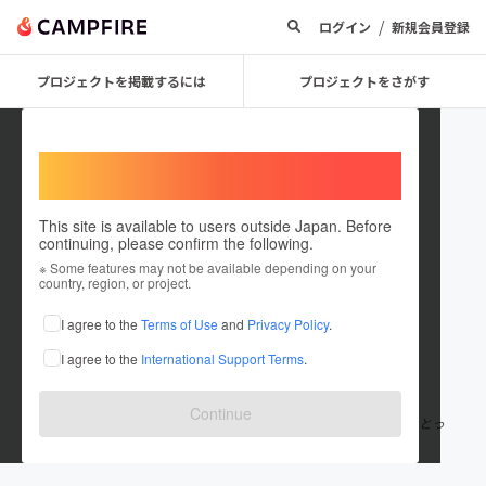
/
ログイン
新規会員登録
プロジェクトを掲載するには
プロジェクトをさがす
Welcome,
International users
This site is available to users outside Japan. Before
continuing, please confirm the following.
sanchajapan
※ Some features may not be available depending on your
country, region, or project.
プロジェクトオーナー
I agree to the
Terms of Use
and
Privacy Policy
.
これまでに1回支援して1件のプロジェクトを投稿しています
I agree to the
International Support Terms
.
在住国：日本
現在地：東京都
出身国：日本
出身地：東京都
Continue
三茶のおじさん3人ユニットです。 気付いたら安安で集まって暖をとっ
てます。