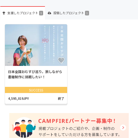
支援した
プロジェクト
投稿した
プロジェクト
1
1
日本全国おむすび巡り。旅しながら
書籍制作に挑戦したい！
SUCCESS
4,595,019JPY
終了