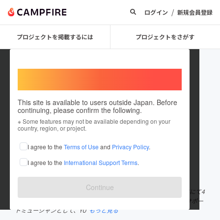
/
ログイン
新規会員登録
プロジェクトを掲載するには
プロジェクトをさがす
Welcome,
International users
This site is available to users outside Japan. Before
continuing, please confirm the following.
JOGZONE
※ Some features may not be available depending on your
country, region, or project.
プロジェクトオーナー
I agree to the
Terms of Use
and
Privacy Policy
.
これまでに5回支援して1件のプロジェクトを投稿しています
I agree to the
International Support Terms
.
在住国：日本
現在地：東京都
出身国：日本
出身地：未設定
Continue
牟田昌広（ムタマサヒロ）│1968/04/12生│55歳│1998年 SADSにて4
度目のメジャーデビューしオリコン1位など。 2001年に脱退し、サポー
トミューシャンとして、YU
もっと見る