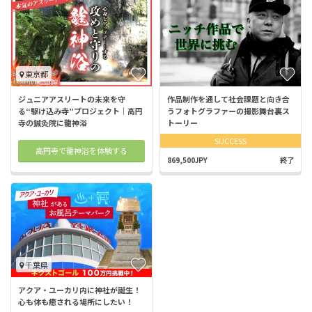
東京都
ジュニアアスリートの未来を守
作品制作を通して社会課題と向き合
る“駆け込み寺”プロジェクト｜高円
うフォトグラファーの撮影舞台裏ス
寺の鍼灸院に龍神浴
トーリー
SUCCESS
高円寺で龍神浴を体験する
869,500JPY
終了
千葉県
アクア・ユーカリ内に神社が誕生！
心も体も癒される場所にしたい！