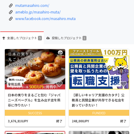
mutamasahiro.com/
ameblo.jp/masahiro-muta/
www.facebook.com/masahiro.muta
支援した
プロジェクト
投稿した
プロジェクト
5
1
埼玉県
日本の実りをまるごと包む『ジャパ
【新しいキャリア支援のカタチ】公
ニーズベーグル』を生み出す店を熊
務員と民間企業が共存できる社会を
谷に作りたい！
創っていきたい！
SUCCESS
FUNDED
3,676,810JPY
終了
248,000JPY
終了