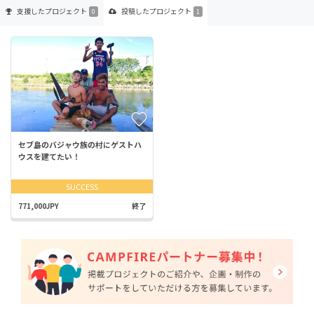
支援した
プロジェクト
投稿した
プロジェクト
0
1
セブ島のバジャウ族の村にゲストハ
ウスを建てたい！
SUCCESS
771,000JPY
終了