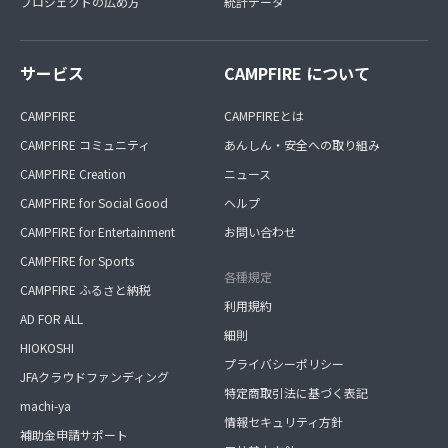
プロジェクトの広め方
統計データ
サービス
CAMPFIRE について
CAMPFIRE
CAMPFIREとは
CAMPFIRE コミュニティ
あんしん・安全への取り組み
CAMPFIRE Creation
ニュース
CAMPFIRE for Social Good
ヘルプ
CAMPFIRE for Entertainment
お問い合わせ
CAMPFIRE for Sports
各種規定
CAMPFIRE ふるさと納税
利用規約
AD FOR ALL
細則
HIOKOSHI
プライバシーポリシー
JFAクラウドファンディング
特定商取引法に基づく表記
machi-ya
情報セキュリティ方針
補助金申請サポート