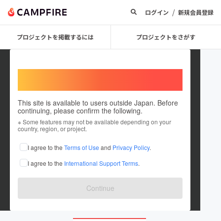
/
ログイン
新規会員登録
プロジェクトを掲載するには
プロジェクトをさがす
Welcome,
International users
This site is available to users outside Japan. Before
continuing, please confirm the following.
Hiromu Matsuda
※ Some features may not be available depending on your
country, region, or project.
プロジェクトオーナー
I agree to the
Terms of Use
and
Privacy Policy
.
これまでに1件のプロジェクトを投稿しています
I agree to the
International Support Terms
.
在住国：未設定
出身国：日本
出身地：新潟県
Continue
hiromumatsuda.hatenablog.com/