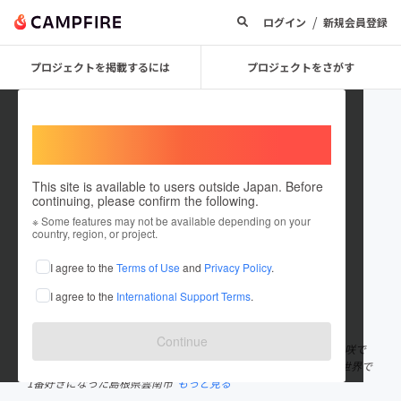
/
ログイン
新規会員登録
プロジェクトを掲載するには
プロジェクトをさがす
Welcome,
International users
This site is available to users outside Japan. Before
continuing, please confirm the following.
Guesthouse_IKIRU
※ Some features may not be available depending on your
country, region, or project.
プロジェクトオーナー
I agree to the
Terms of Use
and
Privacy Policy
.
これまでに6回支援して1件のプロジェクトを投稿しています
I agree to the
International Support Terms
.
在住国：日本
現在地：島根県
出身国：日本
出身地：兵庫県
Continue
はじめまして！『Guesthouse IKIRU（生きる）』の吉田勇輝・美咲で
す。 夫婦で134軒のゲストハウスに宿泊し、日本一周達成🇯🇵。 世界で
1番好きになった島根県雲南市
もっと見る