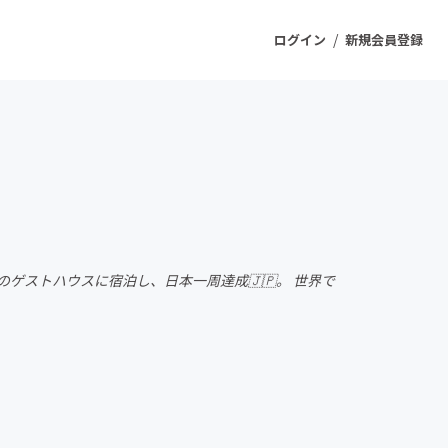
/
ログイン
新規会員登録
ジェクト
もうすぐ公開されます
プロダクト
4軒のゲストハウスに宿泊し、日本一周達成🇯🇵。 世界で
ファッション
スポーツ
ケア
ソーシャルグッド