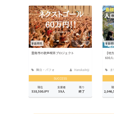
島根県
島根
雲南市の歌声喫茶プロジェクト
【地
600
舞台・パフォ
HarukaAriji
ま
ーマンス
地域
SUCCESS
現在
支援者
残り
現
538,500JPY
59人
終了
2,046,