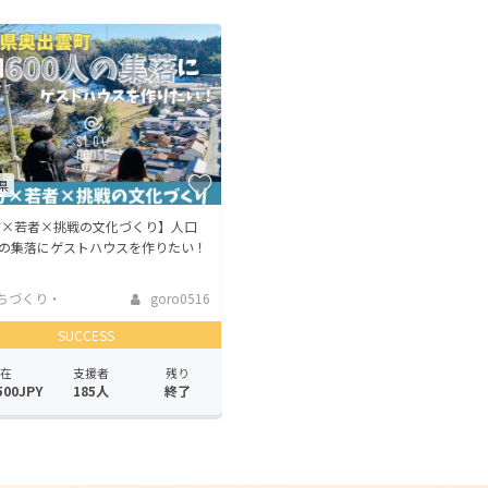
県
方×若者×挑戦の文化づくり】人口
人の集落にゲストハウスを作りたい！
ちづくり・
goro0516
活性化
SUCCESS
在
支援者
残り
500JPY
185人
終了