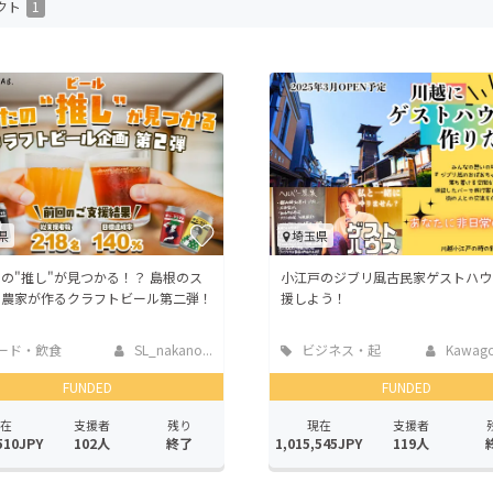
クト
1
CAMPFIRE for Social Good
CAMPFIRE Creation
CAMPFIREふるさと納税
machi-ya
コミュニティ
県
埼玉県
の"推し"が見つかる！？ 島根のス
小江戸のジブリ風古民家ゲストハウ
ス農家が作るクラフトビール第二弾！
援しよう！
ード・飲食
SL_nakano...
ビジネス・起
Kawago
業
FUNDED
FUNDED
在
支援者
残り
現在
支援者
510JPY
102人
終了
1,015,545JPY
119人