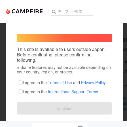
Welcome,
International users
Guestho
人気のプロジェクト
注目のリ
This site is available to users outside Japan.
これまでに6
Before continuing, please confirm the
following.
在住国：日本
※ Some features may not be available depending on
アート・写真
出身国：日本
your country, region, or project.
はじめまして！『
テクノロジー・ガジェット
I agree to the
Terms of Use
and
Privacy Policy
.
1番好きになっ
I agree to the
International Support Terms
.
映像・映画
www.instagr
www.instagr
ビジネス・起業
Continue
www.instagr
まちづくり・地域活性化