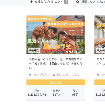
支援した
プロジェクト
6
投稿した
プロジェ
福井県
島根
限界集落からはじまる、里山の循環を未来
あなた
へ手渡す挑戦！【里山くらし舎】を作りた
パイ
い！
まちづくり・
晴れのち、もっと晴...
フ
地域活性化
店
SUCCESS
現在
支援者
残り
現
3,211,304JPY
317人
終了
1,182,