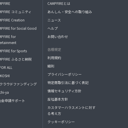
MPFIRE
CAMPFIREとは
MPFIRE コミュニティ
あんしん・安全への取り組み
PFIRE Creation
ニュース
PFIRE for Social Good
ヘルプ
PFIRE for
お問い合わせ
ertainment
各種規定
PFIRE for Sports
利用規約
MPFIRE ふるさと納税
細則
FOR ALL
プライバシーポリシー
KOSHI
特定商取引法に基づく表記
FAクラウドファンディング
情報セキュリティ方針
hi-ya
反社基本方針
助金申請サポート
カスタマーハラスメントに対す
る考え方
クッキーポリシー