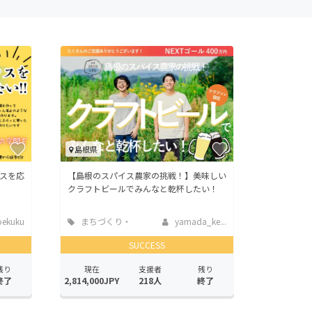
島根県
スを応
【島根のスパイス農家の挑戦！】美味しい
クラフトビールでみんなと乾杯したい！
ekuku
まちづくり・
yamada_ke...
地域活性化
SUCCESS
残り
現在
支援者
残り
終了
2,814,000JPY
218人
終了