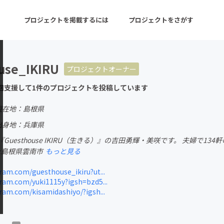
プロジェクトを掲載するには
プロジェクトをさがす
use_IKIRU
プロジェクトオーナー
ターン
注目の新着プロジェクト
募集終了が近いプロ
回支援して1件のプロジェクトを投稿しています
現在地：島根県
音楽
舞台・パフォーマンス
出身地：兵庫県
Guesthouse IKIRU（生きる）』の吉田勇輝・美咲です。 夫婦で13
ゲーム・サービス開発
フード・飲食店
た島根県雲南市
もっと見る
書籍・雑誌出版
アニメ・漫画
am.com/guesthouse_ikiru?ut...
am.com/yuki1115y?igsh=bzd5...
チャレンジ
ビューティー・ヘルス
am.com/kisamidashiyo/?igsh...