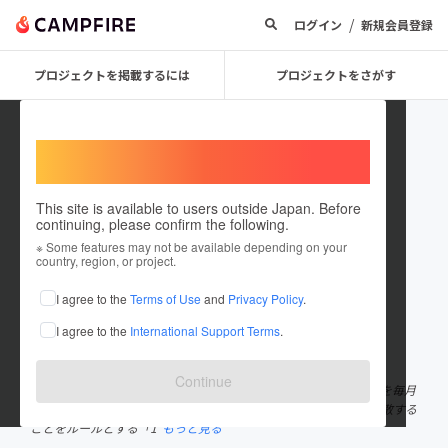
/
ログイン
新規会員登録
プロジェクトを掲載するには
プロジェクトをさがす
Welcome,
International users
This site is available to users outside Japan. Before
continuing, please confirm the following.
DI100ninkaigi
※ Some features may not be available depending on your
country, region, or project.
プロジェクトオーナー
I agree to the
Terms of Use
and
Privacy Policy
.
これまでに2回支援して1件のプロジェクトを投稿しています
I agree to the
International Support Terms
.
在住国：日本
現在地：未設定
出身国：日本
出身地：未設定
Continue
「DIVERSITY & INCLUSION 100人カイギ」はD&Iに関するゲストを毎月
5名お招きするトークイベントです。ゲストが100名に達したら解散する
ことをルールとする「1
もっと見る