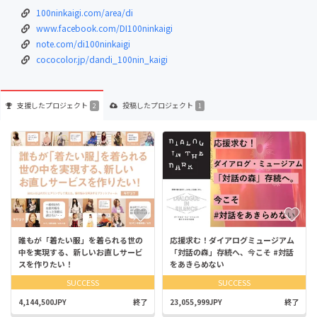
100ninkaigi.com/area/di
www.facebook.com/DI100ninkaigi
note.com/di100ninkaigi
cococolor.jp/dandi_100nin_kaigi
支援した
プロジェクト
投稿した
プロジェクト
2
1
誰もが「着たい服」を着られる世の
応援求む！ダイアログミュージアム
中を実現する、新しいお直しサービ
「対話の森」存続へ、今こそ #対話
スを作りたい！
をあきらめない
SUCCESS
SUCCESS
4,144,500JPY
終了
23,055,999JPY
終了