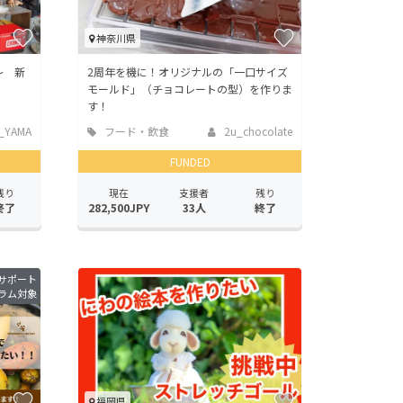
神奈川県
 ～ 新
2周年を機に！オリジナルの「一口サイズ
モールド」（チョコレートの型）を作りま
す！
_YAMA
フード・飲食
2u_chocolate
店
FUNDED
残り
現在
支援者
残り
終了
282,500JPY
33人
終了
サポート
ラム対象
福岡県