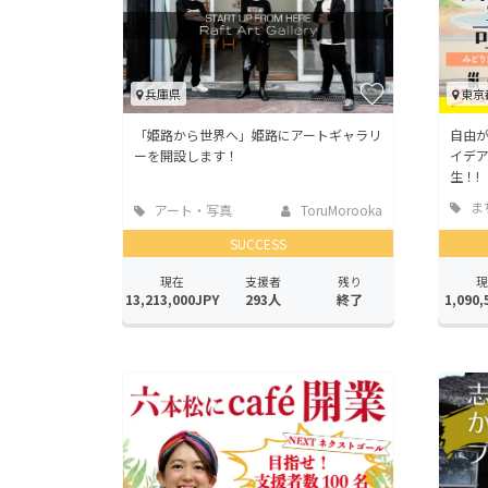
兵庫県
東京
「姫路から世界へ」姫路にアートギャラリ
自由が
ーを開設します！
イデ
生！!
ま
アート・写真
ToruMorooka
地域
SUCCESS
現在
支援者
残り
現
13,213,000JPY
293人
終了
1,090,