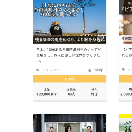
東京
日本に1896ある全市区町村をめぐって写
【ビ
真展をし、旅人に優しい世界をつくりた
れる
い。
フ
チャレンジ
mitrip
店
FUNDED
現在
支援者
残り
現
129,000JPY
49人
終了
2,098,