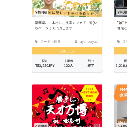
福岡県
広島
福岡県、六本松に古民家カフェ『一道(い
"結"
ちページ)』OPENします！
地域
フード・飲食
ayanooyat...
ま
店
地域
SUCCESS
現在
支援者
残り
現
753,280JPY
122人
終了
1,216,
福岡県
大阪