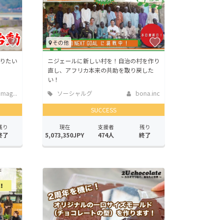
その他
りたい
ニジェールに新しい村を！自治の村を作り
直し、アフリカ本来の共助を取り戻した
い！
mag...
ソーシャルグ
bona.inc
ッド
SUCCESS
残り
現在
支援者
残り
終了
5,073,350JPY
474人
終了