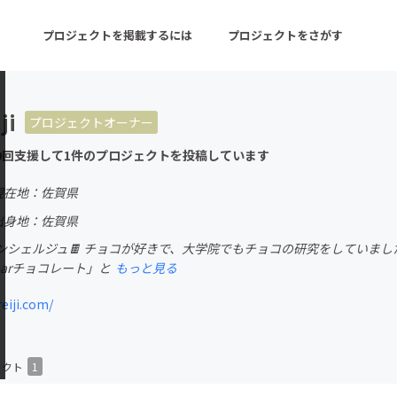
プロジェクトを掲載するには
プロジェクトをさがす
ji
プロジェクトオーナー
ターン
注目の新着プロジェクト
募集終了が近いプロ
0回支援して1件のプロジェクトを投稿しています
現在地：佐賀県
音楽
舞台・パフォーマンス
出身地：佐賀県
ンシェルジュ🍫 チョコが好きで、大学院でもチョコの研究をしていまし
ゲーム・サービス開発
フード・飲食店
o barチョコレート」と
もっと見る
書籍・雑誌出版
アニメ・漫画
iji.com/
チャレンジ
ビューティー・ヘルス
ェクト
1