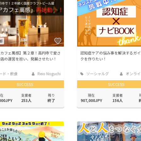
都
アカフェ萬感】第２章！高円寺で愛さ
認知症ケアの悩み事を解決するガイ
お店の運営を担い、発展させたい！
クを作りたい！
ード・飲食
Reio Noguchi
ソーシャルグ
オンライ
ッド
SUCCESS
SUCCESS
在
支援者
残り
現在
支援者
000JPY
253人
終了
907,000JPY
156人