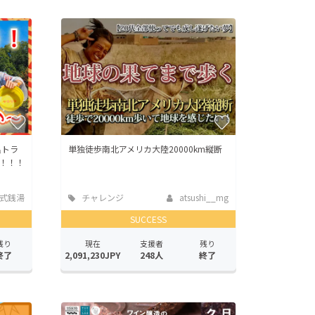
呂トラ
単独徒歩南北アメリカ大陸20000km縦断
い！！！
式銭湯
チャレンジ
atsushi__mg
SUCCESS
残り
現在
支援者
残り
終了
2,091,230JPY
248人
終了