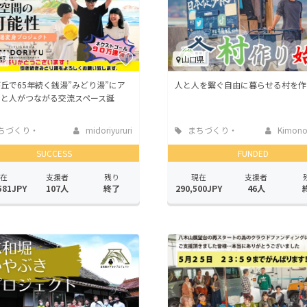
都
山口県
丘で65年続く銭湯”みどり湯”にア
人と人を繋ぐ自由に暮らせる村を作
アと人がつながる交流スペース誕
ちづくり・
midoriyururi
まちづくり・
Kimono
活性化
地域活性化
SUCCESS
FUNDED
在
支援者
残り
現在
支援者
581JPY
107人
終了
290,500JPY
46人