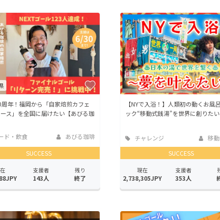
CAMPFIRE for Social Good
CAMPFIRE Creation
CAMPFIREふるさと納税
machi-ya
コミュニティ
県
0周年！福岡から「自家焙煎カフェ
【NYで入浴！】人類初の動くお風
ベース」を全国に届けたい【あびる珈
ック“移動式銭湯”を世界に創りた
ード・飲食
あびる珈琲
チャレンジ
移動
SUCCESS
SUCCESS
在
支援者
残り
現在
支援者
88JPY
143人
終了
2,738,305JPY
353人