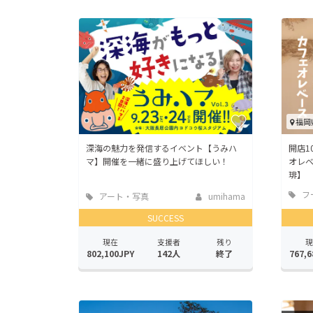
福岡
深海の魅力を発信するイベント【うみハ
開店1
マ】開催を一緒に盛り上げてほしい！
オレ
琲】
フ
アート・写真
umihama
店
SUCCESS
現在
支援者
残り
現
802,100JPY
142人
終了
767,6