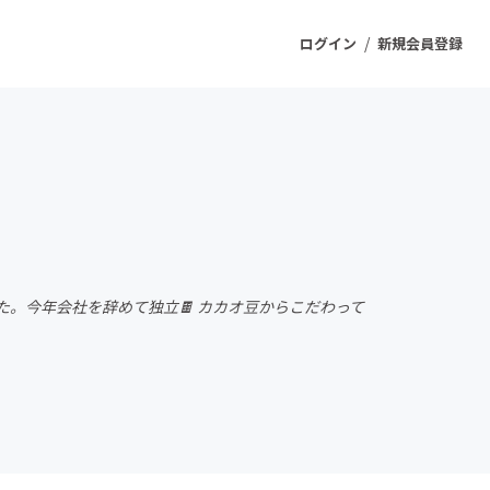
/
ログイン
新規会員登録
ジェクト
もうすぐ公開されます
プロダクト
た。今年会社を辞めて独立🍫 カカオ豆からこだわって
ファッション
スポーツ
ケア
ソーシャルグッド