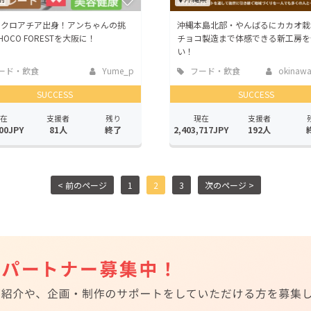
州クロアチア出身！アンちゃんの挑
沖縄本島北部・やんばるにカカオ栽
HOCO FORESTを大阪に！
チョコ製造まで体感できる新工房を
い！
ード・飲食
Yume_p
フード・飲食
okinawa
店
SUCCESS
SUCCESS
在
支援者
残り
現在
支援者
00JPY
81人
終了
2,403,717JPY
192人
< 前のページ
1
2
3
次のページ >