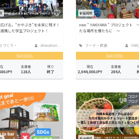
県
福岡県
を広げる。"かやぶき"を未来に残す！
new " YAKIYAMA " プロジェクト
と連携した学生プロジェクト！
たな場所を僕たちに ～
ちづくり・
shiwahori...
フード・飲食
YAKI
活性化
店
SUCCESS
SUCCESS
在
支援者
残り
現在
支援者
680JPY
128人
終了
2,044,000JPY
284人
コロナ
プログ
府
沖縄県