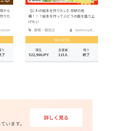
培から
【にわの絵本を作りたい】存続の危
作りた
機！！？絵本を作ってぶどうの庭を盛り上
げたい
cacao
書籍・雑誌出
ayanooyat...
版
SUCCESS
残り
現在
支援者
残り
終了
522,900JPY
115人
終了