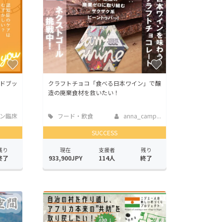
ドブッ
クラフトチョコ「食べる日本ワイン」で醸
造の廃棄食材を救いたい！
ン臨床
フード・飲食
anna_camp...
店
SUCCESS
残り
現在
支援者
残り
終了
933,900JPY
114人
終了