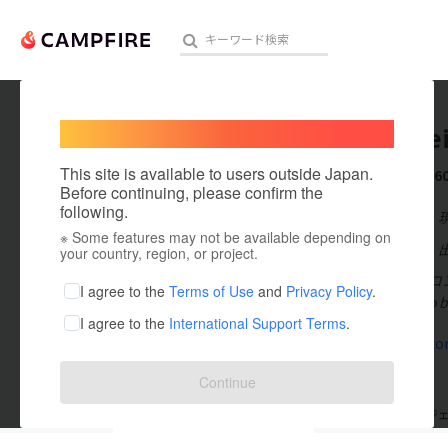
Welcome,
International users
Chocorei
人気のプロジェクト
注目のリ
This site is available to users outside Japan.
これまでに6
Before continuing, please confirm the
following.
在住国：日本
※ Some features may not be available depending on
アート・写真
出身国：日本
your country, region, or project.
チョコレートコ
テクノロジー・ガジェット
I agree to the
Terms of Use
and
Privacy Policy
.
作る「Bean t
I agree to the
International Support Terms
.
映像・映画
www.chocore
ビジネス・起業
Continue
まちづくり・地域活性化
支援した
プロジェクト
60
投稿した
プロジ