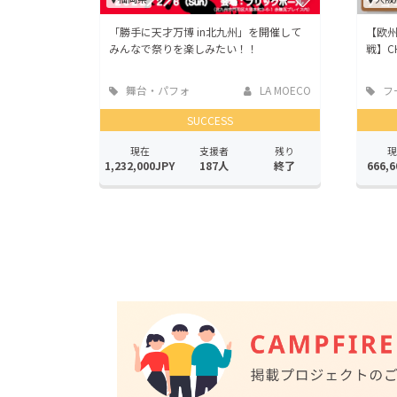
「勝手に天才万博 in北九州」を開催して
【欧
みんなで祭りを楽しみたい！！
戦】C
舞台・パフォ
LA MOECO
フ
ーマンス
店
SUCCESS
現在
支援者
残り
現
1,232,000JPY
187人
終了
666,6