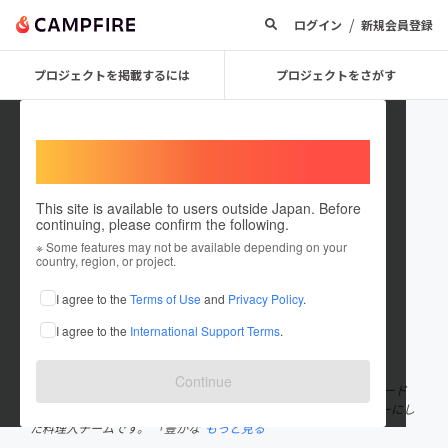
/
ログイン
新規会員登録
プロジェクトを掲載するには
プロジェクトをさがす
Welcome,
International users
This site is available to users outside Japan. Before
continuing, please confirm the following.
Chefs for the Blue
※ Some features may not be available depending on your
country, region, or project.
プロジェクトオーナー
I agree to the
Terms of Use
and
Privacy Policy
.
これまでに2件のプロジェクトを投稿しています
I agree to the
International Support Terms
.
在住国：日本
現在地：未設定
出身国：日本
出身地：未設定
Continue
Chefs for the Blueは、日本の水産資源の現状に危機感を抱いたフード
ジャーナリストと東京・京都のトップシェフ約45名を構成メンバーにし
た料理人チームです。 「豊かな
もっと見る