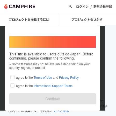
/
ログイン
新規会員登録
プロジェクトを掲載するには
プロジェクトをさがす
Welcome,
International users
This site is available to users outside Japan. Before
continuing, please confirm the following.
BRIDGE KUMAMOTO
※ Some features may not be available depending on your
country, region, or project.
プロジェクトオーナー
I agree to the
Terms of Use
and
Privacy Policy
.
これまでに2回支援して1件のプロジェクトを投稿しています
I agree to the
International Support Terms
.
在住国：日本
現在地：熊本県
出身国：日本
出身地：熊本県
Continue
創造力は奪えない。 “BRIDGE KUMAMOTO”はクリエイティブの力で、
未来を創造します。 2016年4月、私たちの住む町に大きな地震が起きま
した。 この復興には、息の長い
もっと見る