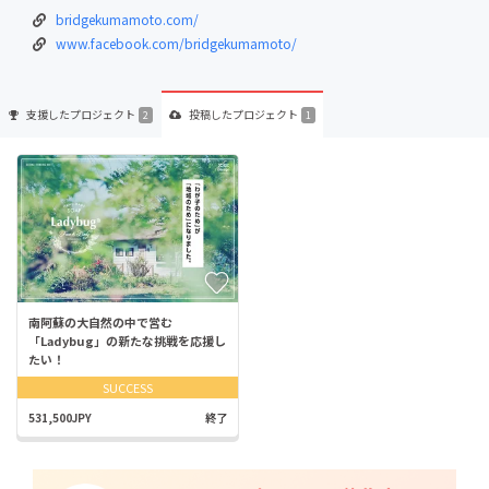
bridgekumamoto.com/
www.facebook.com/bridgekumamoto/
支援した
プロジェクト
投稿した
プロジェクト
2
1
南阿蘇の大自然の中で営む
「Ladybug」の新たな挑戦を応援し
たい！
SUCCESS
531,500JPY
終了