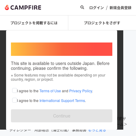
/
ログイン
新規会員登録
プロジェクトを掲載するには
プロジェクトをさがす
Welcome,
International users
This site is available to users outside Japan. Before
continuing, please confirm the following.
Alice Project
※ Some features may not be available depending on your
country, region, or project.
プロジェクトオーナー
I agree to the
Terms of Use
and
Privacy Policy
.
これまでに1件のプロジェクトを投稿しています
I agree to the
International Support Terms
.
在住国：日本
現在地：島根県
出身国：日本
出身地：島根県
Continue
アリス・ウォータース来日プロジェクトは、暮らす土地も背景も得意分
野も多様な10人のチームで動いています。 ＜来日プロジェクトチーム＞
ディレクター 阿部裕志（海士の風） 事務局長
もっと見る