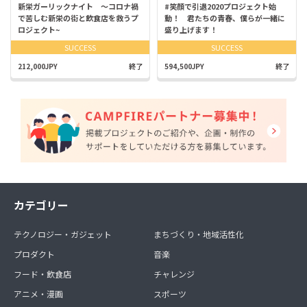
新栄ガーリックナイト ～コロナ禍
#笑顔で引退2020プロジェクト始
で苦しむ新栄の街と飲食店を救うプ
動！ 君たちの青春、僕らが一緒に
ロジェクト~
盛り上げます！
SUCCESS
SUCCESS
212,000JPY
終了
594,500JPY
終了
カテゴリー
テクノロジー・ガジェット
まちづくり・地域活性化
プロダクト
音楽
フード・飲食店
チャレンジ
アニメ・漫画
スポーツ