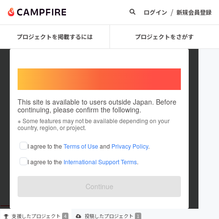
/
ログイン
新規会員登録
プロジェクトを掲載するには
プロジェクトをさがす
Welcome,
International users
This site is available to users outside Japan. Before
continuing, please confirm the following.
Aichi_Fencing_Federation
※ Some features may not be available depending on your
country, region, or project.
プロジェクトオーナー
I agree to the
Terms of Use
and
Privacy Policy
.
これまでに4回支援して1件のプロジェクトを投稿しています
I agree to the
International Support Terms
.
在住国：日本
現在地：愛知県
出身国：日本
出身地：愛知県
Continue
支援した
プロジェクト
投稿した
プロジェクト
4
1