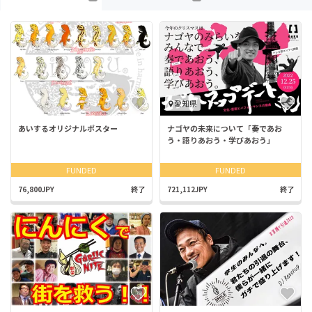
愛知県
あいするオリジナルポスター
ナゴヤの未来について「奏であお
う・語りあおう・学びあおう」
FUNDED
FUNDED
76,800JPY
終了
721,112JPY
終了