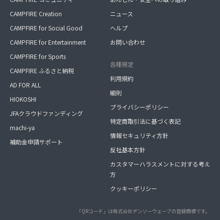
CAMPFIRE Creation
ニュース
CAMPFIRE for Social Good
ヘルプ
CAMPFIRE for Entertainment
お問い合わせ
CAMPFIRE for Sports
各種規定
CAMPFIRE ふるさと納税
利用規約
AD FOR ALL
細則
HIOKOSHI
プライバシーポリシー
JFAクラウドファンディング
特定商取引法に基づく表記
machi-ya
情報セキュリティ方針
補助金申請サポート
反社基本方針
カスタマーハラスメントに対する考え
方
クッキーポリシー
「QRコード」は株式会社デンソーウェーブの登録商標です。