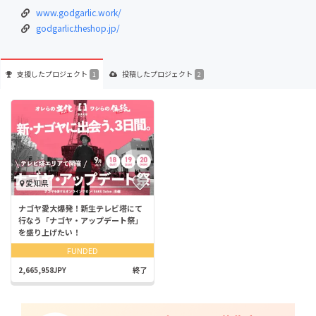
www.godgarlic.work/
godgarlic.theshop.jp/
支援した
プロジェクト
投稿した
プロジェクト
1
2
愛知県
ナゴヤ愛大爆発！新生テレビ塔にて
行なう「ナゴヤ・アップデート祭」
を盛り上げたい！
FUNDED
2,665,958JPY
終了