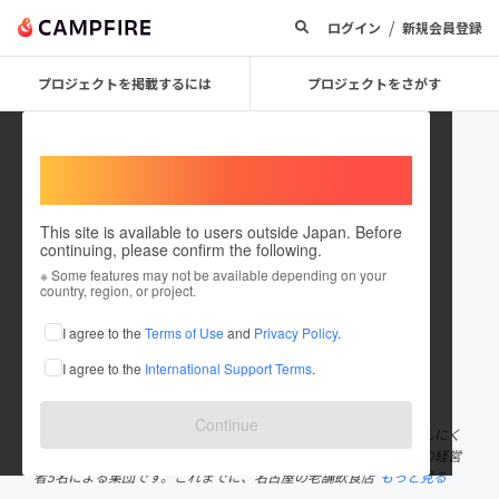
/
ログイン
新規会員登録
プロジェクトを掲載するには
プロジェクトをさがす
Welcome,
International users
This site is available to users outside Japan. Before
continuing, please confirm the following.
godgarlic
※ Some features may not be available depending on your
country, region, or project.
プロジェクトオーナー
I agree to the
Terms of Use
and
Privacy Policy
.
これまでに1回支援して2件のプロジェクトを投稿しています
I agree to the
International Support Terms
.
在住国：日本
現在地：愛知県
出身国：日本
出身地：愛知県
Continue
『明日の事は気にするな』という志のもと、単ににんにく及びにんにく
料理を世に広めるだけでなく、にんにく文化を創造する、名古屋の経営
者5名による集団です。これまでに、名古屋の老舗飲食店
もっと見る