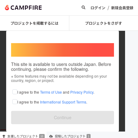
/
ログイン
新規会員登録
プロジェクトを掲載するには
プロジェクトをさがす
Welcome,
International users
This site is available to users outside Japan. Before
continuing, please confirm the following.
ASH HEAD BREWERY
※ Some features may not be available depending on your
country, region, or project.
プロジェクトオーナー
I agree to the
Terms of Use
and
Privacy Policy
.
これまでに10回支援して1件のプロジェクトを投稿しています
I agree to the
International Support Terms
.
在住国：未設定
出身国：未設定
Continue
支援した
プロジェクト
投稿した
プロジェクト
10
1