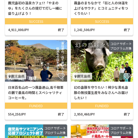
鹿児島初の温泉カフェ!?「やまの
霧島のまちなかで「街と人の体温を
ゆ」をたくさんの提灯で灯し一緒に
上げるサウナ」とコミュニティをつ
盛り上げよう！
くりたい！
SUCCESS
SUCCESS
4,911,000JPY
終了
1,241,500JPY
終了
コロナサポート
プログラム対象
鹿児島県
鹿児島県
日本百名山の一つ霧島連山,高千穂峯
幻の島豚を守りたい！稀少な黒毛島
の麓で最高の時間とスペシャリティ
豚の無投薬生産をみなさんへお届け
コーヒーを。
したい！
FUNDED
FUNDED
554,250JPY
終了
2,950,460JPY
終了
コロナサポート
コロナサポート
プログラム対象
プログラム対象