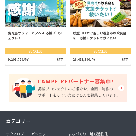
鹿児島サツマ二アンヘス 応援プロジ
新型コロナで苦しむ霧島市の飲食店
ェクト！
を、応援チケットで救いたい
SUCCESS
SUCCESS
9,207,720JPY
終了
29,483,500JPY
終了
カテゴリー
テクノロジー・ガジェット
まちづくり・地域活性化