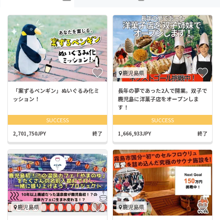
鹿児島県
「案ずるペンギン」ぬいぐるみ化ミ
長年の夢であった2人で開業。双子で
ッション！
鹿児島に洋菓子店をオープンしま
す！
SUCCESS
SUCCESS
2,701,750JPY
終了
1,666,933JPY
終了
鹿児島県
鹿児島県