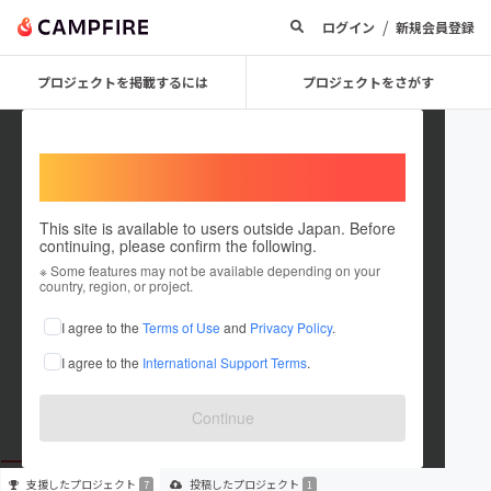
/
ログイン
新規会員登録
プロジェクトを掲載するには
プロジェクトをさがす
Welcome,
International users
This site is available to users outside Japan. Before
continuing, please confirm the following.
ToshiakiMatsueda
※ Some features may not be available depending on your
country, region, or project.
プロジェクトオーナー
I agree to the
Terms of Use
and
Privacy Policy
.
これまでに7回支援して1件のプロジェクトを投稿しています
I agree to the
International Support Terms
.
在住国：日本
現在地：鹿児島県
出身国：日本
出身地：鹿児島県
Continue
支援した
プロジェクト
投稿した
プロジェクト
7
1