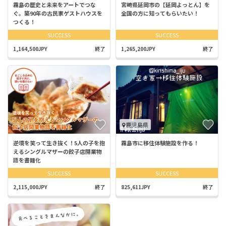
霧島の歴史と未来をアートでつな
宮崎県延岡市の【延岡よっとん】を
ぐ。築90年の古民家ゲストハウスを
全国の方に知ってもらいたい！
つくる！
SUCCESS
SUCCESS
1,164,500JPY
終了
1,265,200JPY
終了
鹿児島県
逆境を笑って生き抜く！5人の子を抱
霧島市に移住体験施設を作る！
えるシングルマザーの餃子店開業物
語を書籍化
SUCCESS
SUCCESS
2,115,000JPY
終了
825,611JPY
終了