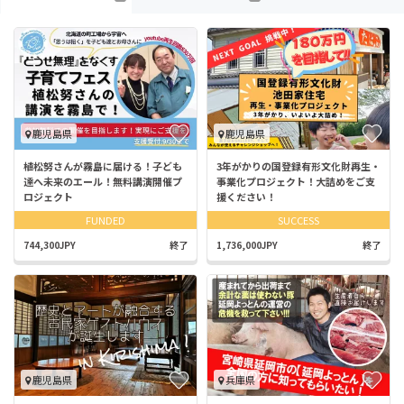
鹿児島県
鹿児島県
植松努さんが霧島に届ける！子ども
3年がかりの国登録有形文化財再生・
達へ未来のエール！無料講演開催プ
事業化プロジェクト！大詰めをご支
ロジェクト
援ください！
FUNDED
SUCCESS
744,300JPY
終了
1,736,000JPY
終了
鹿児島県
兵庫県