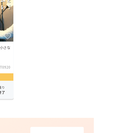
小さな
T0920
残り
終了