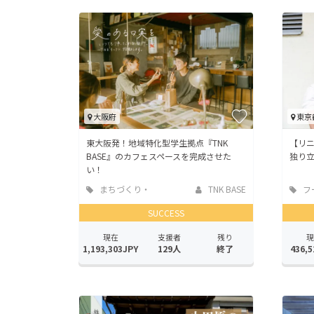
大阪府
東京
東大阪発！地域特化型学生拠点『TNK
【リニ
BASE』のカフェスペースを完成させた
独り
い！
まちづくり・
TNK BASE
フ
地域活性化
店
SUCCESS
現在
支援者
残り
現
1,193,303JPY
129人
終了
436,5