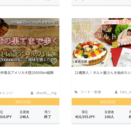
埼玉県
歩南北アメリカ大陸20000km縦断
21歳旅人！タルト屋さんを始めた
フード・飲食
tato_r
ャレンジ
atsushi__mg
店
SUCCESS
SUCCESS
在
支援者
残り
現在
支援者
230JPY
248人
終了
410,555JPY
100人