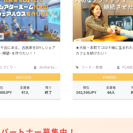
都
ケ丘にある、古民家をDIYしシェア
★大阪・本町でコロナ禍に生まれた
−輝望−を作りたい！！
カフェを続けたい！
ちづくり・
shohei ku...
フード・飲食
PLANE
活性化
店
SUCCESS
FUNDED
在
支援者
残り
現在
支援者
000JPY
47人
終了
302,500JPY
66人