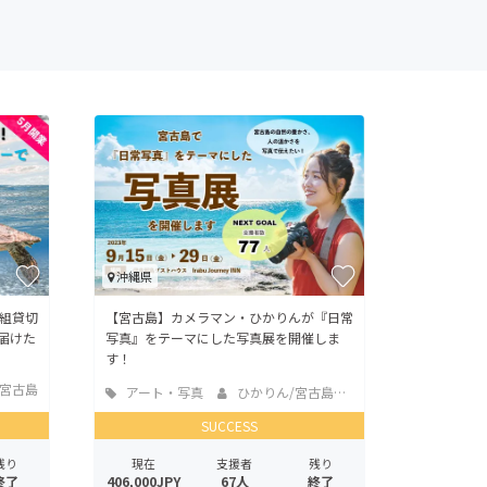
沖縄県
組貸切
【宮古島】カメラマン・ひかりんが『日常
届けた
写真』をテーマにした写真展を開催しま
す！
宮古島
アート・写真
ひかりん/宮古島カ...
SUCCESS
残り
現在
支援者
残り
終了
406,000JPY
67人
終了