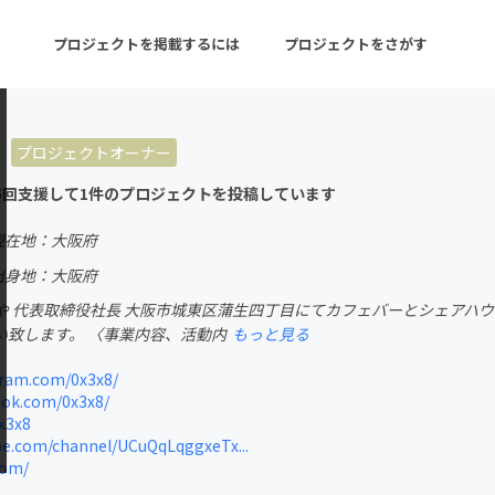
プロジェクトを掲載するには
プロジェクトをさがす
プロジェクトオーナー
ターン
注目の新着プロジェクト
募集終了が近いプロ
5回支援して1件のプロジェクトを投稿しています
現在地：大阪府
音楽
舞台・パフォーマンス
出身地：大阪府
や 代表取締役社長 大阪市城東区蒲生四丁目にてカフェバーとシェアハウ
ゲーム・サービス開発
フード・飲食店
い致します。 〈事業内容、活動内
もっと見る
書籍・雑誌出版
アニメ・漫画
ram.com/0x3x8/
ok.com/0x3x8/
チャレンジ
ビューティー・ヘルス
x3x8
e.com/channel/UCuQqLqggxeTx...
com/