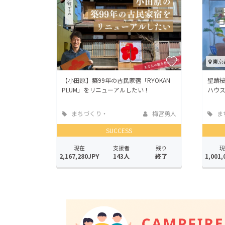
東京
【小田原】築99年の古民家宿「RYOKAN
聖蹟桜
PLUM」をリニューアルしたい！
ハウス
まちづくり・
梅宮勇人
ま
地域活性化
地域
SUCCESS
現在
支援者
残り
現
2,167,280JPY
143人
終了
1,001,