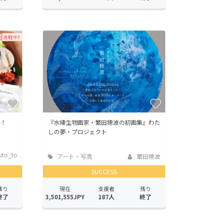
い！
『水棲生物画家・繁田穂波の初画集』わた
しの夢・プロジェクト
uto_to
アート・写真
繁田穂波
SUCCESS
残り
現在
支援者
残り
終了
3,501,555JPY
187人
終了