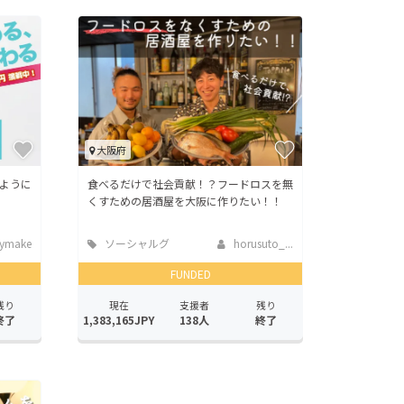
大阪府
ように
食べるだけで社会貢献！？フードロスを無
くすための居酒屋を大阪に作りたい！！
ymake
ソーシャルグ
horusuto_...
ッド
FUNDED
残り
現在
支援者
残り
終了
1,383,165JPY
138人
終了