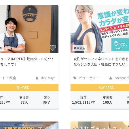
都
大阪府
ューアルOPEN】筋肉タルト坊や！
女性がセルフマネジメントをできる
立ちします！
なるジムを大阪・福島に作りたい！
ード・飲食
ueki yuya
ビューティー・
orcabod
ヘルスケア
FUNDED
SUCCESS
在
支援者
残り
現在
支援者
25JPY
77人
終了
1,502,211JPY
109人