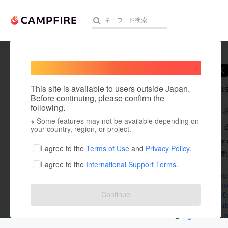
Welcome,
International users
0x3x8
人気のプロジェクト
注目のリ
This site is available to users outside Japan.
これまでに1
Before continuing, please confirm the
following.
在住国：日本
※ Some features may not be available depending on
アート・写真
出身国：日本
your country, region, or project.
株式会社つむぎ
テクノロジー・ガジェット
I agree to the
Terms of Use
and
Privacy Policy
.
す、宜しくお願
I agree to the
International Support Terms
.
映像・映画
www.instag
www.facebo
ビジネス・起業
Continue
note.com/0
www.youtub
まちづくり・地域活性化
gamo4fes.