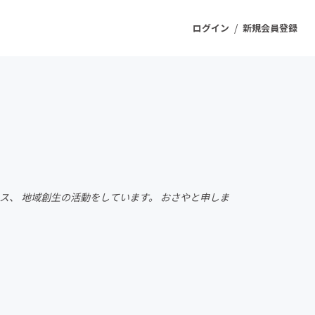
/
ログイン
新規会員登録
ジェクト
もうすぐ公開されます
プロダクト
ス、 地域創生の活動をしています。 おさやと申しま
ファッション
スポーツ
ケア
ソーシャルグッド