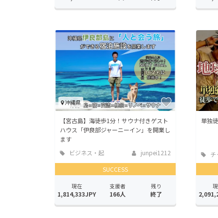
沖縄県
【宮古島】海徒歩1分！サウナ付きゲスト
単独徒
ハウス「伊良部ジャーニーイン」を開業し
ます
ビジネス・起
junpei1212
チ
業
SUCCESS
現在
支援者
残り
現
1,814,333JPY
166人
終了
2,091,