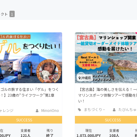
CAMPFIRE for Social Good
CAMPFIRE Creation
ェクト
1
CAMPFIREふるさと納税
machi-ya
コミュニティ
沖縄県
ンゴルの旅する住まい「ゲル」をつく
【宮古島】海の美しさを伝える！一
！】23歳の“ライフワーク”第1章
マリンスポーツ体験ツアーで感動を
い！
まちづくり・
たびんちゅ
ャレンジ
MinoriOno
地域活性化
SUCCESS
SUCCESS
在
支援者
残り
現在
支援者
00JPY
121人
終了
1,073,000JPY
108人