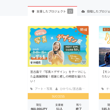
支援した
プロジェクト
15
投稿した
プロジ
沖縄県
宮古島で「写真×デザイン」をテーマにし
【モ
た企画展開催！感謝と癒しの時間を届けた
りたい
い！
アート・写真
ひかりん/宮古島カ...
チ
SUCCESS
現在
支援者
残り
現
460,000JPY
51人
終了
585,5