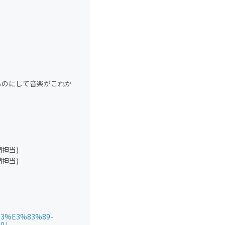
ものにして音楽がこれか
部門担当)
部門担当)
B3%E3%83%89-
0/