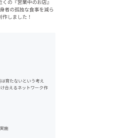
近くの『営業中のお店』
身者の孤独な食事を減ら
制作しました！
壌は育たないという考え
助け合えるネットワーク作
を実施