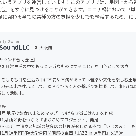
というアプリを運営しています！このアプリでは、地図上から
お店』をすぐに見つけることができます。コロナ禍において『単
食に関わる全ての業種の方の負担を少しでも軽減するため』に
SoundLLC
大阪府
oサウンド合同会社】
奏を日常生活の中でもっと身近なものにすること』を目的として設立。
、そもそも日常生活の中に不安や不満があっては音楽や文化を楽しむ土
、地元茨木を中心として、ゆるくひろく人の繋がりを拡張して、相互に
指して活動中。
履歴==
年 1月 地元の飲食店まとめマップ『いばらき街ごはん』を作成
年 11月 山と街をつなぐ『まちこめプロジェクト』発足
年 7〜12月 生演奏と地域の飲食店の料理が楽しめる空間 『いばのみ！』
年 11月 追手門学院大学合同学園祭の企画『JAZZ in 追手門』を運営