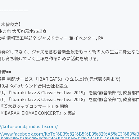
============
：木曽稔之】
年生まれ 大阪府茨木市出身
学 情報理工学部卒 ジャズドラマー 兼 イベンター, PA
演奏だけでなく、ジャズを含む音楽全般をもっと街の人の生活に身近な
続し育ち続けていく土壌を作るために活動を続ける。
履歴==
 4月 宅配サービス 『IBAR EATS』 の立ち上げ( 元代表 6月まで)
年 10月 KoToサウンド合同会社を設立
9月 『Ibaraki Jazz & Classic Festival 2019』 を開催(音楽部門, 飲食
9月 『Ibaraki Jazz & Classic Festival 2018』 を開催(音楽部門, 飲食
年 『茨木昼ジャズコンサート』を開始
 『IBARAKI EKIMAE CONCERT』を実施
://kotosound.jimdosite.com/
s://www.facebook.com/KoTo%E3%82%B5%E3%82%A6%E3%83%
90%88%E5%90%8C%E4%BC%9A%E7%A4%BE-10558678775966