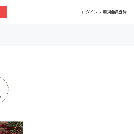
/
求
ログイン
新規会員登録
ニティ
プロダクト
ファッション
スポーツ
ケア
まちづくり・地域活性化