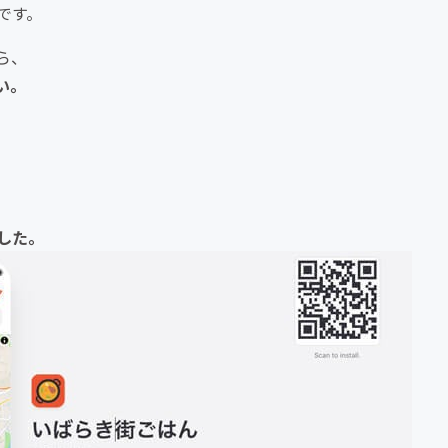
です。
ら、
い。
した。