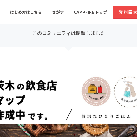
コミュニティ詳細
はじめ方はこちら
さがす
CAMPFIRE トップ
資料請
このコミュニティは閉鎖しました
すめのコミュニティ
人気のコミュニティ
新着のコミュ
音楽
舞台・パフォーマンス
ゲーム・サービス開発
フード・飲食店
書籍・雑誌出版
アニメ・漫画
ソーシャルグッド
ビューティー・ヘルス