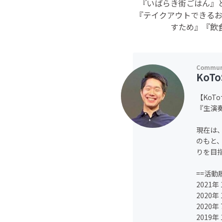
『いばらき街ごはん』
『テイクアウトできる
すため』『飲
KoTo
【KoT
『生演
現在は
のもと
りを目
==活動
2021
2020
2020
2019