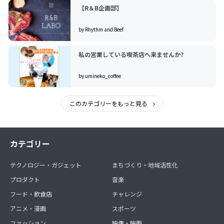
【R＆B企画部】
by Rhythm and Beef
私の営業している喫茶店へ来ませんか?
by umineko_coffee
このカテゴリーをもっと見る
カテゴリー
テクノロジー・ガジェット
まちづくり・地域活性化
プロダクト
音楽
フード・飲食店
チャレンジ
アニメ・漫画
スポーツ
ファッション
映像・映画