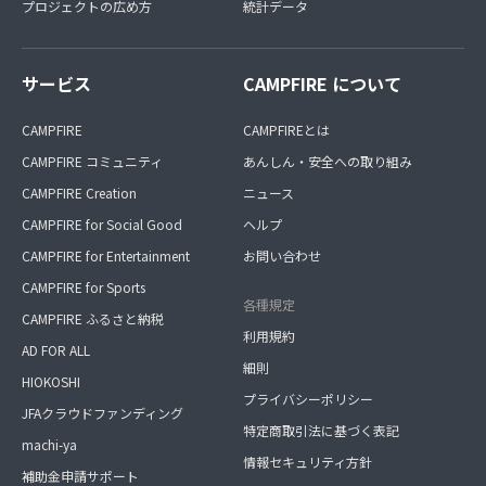
プロジェクトの広め方
統計データ
サービス
CAMPFIRE について
CAMPFIRE
CAMPFIREとは
CAMPFIRE コミュニティ
あんしん・安全への取り組み
CAMPFIRE Creation
ニュース
CAMPFIRE for Social Good
ヘルプ
CAMPFIRE for Entertainment
お問い合わせ
CAMPFIRE for Sports
各種規定
CAMPFIRE ふるさと納税
利用規約
AD FOR ALL
細則
HIOKOSHI
プライバシーポリシー
JFAクラウドファンディング
特定商取引法に基づく表記
machi-ya
情報セキュリティ方針
補助金申請サポート