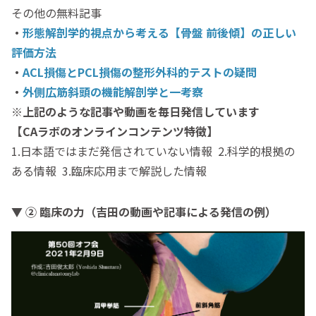
その他の無料記事
・
形態解剖学的視点から考える【骨盤 前後傾】の正しい
評価方法
・
ACL損傷とPCL損傷の整形外科的テストの疑問
・
外側広筋斜頭の機能解剖学と一考察
※上記のような記事や動画を毎日発信しています
【CAラボのオンラインコンテンツ特徴】
1.日本語ではまだ発信されていない情報 2.科学的根拠の
ある情報 3.臨床応用まで解説した情報
▼ ② 臨床の力（吉田の動画や記事による発信の例）