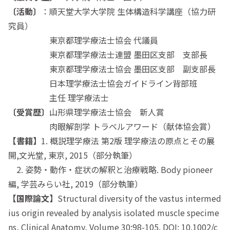
〔活動〕
：順天堂大学大学院 生体構造科学講座（協力研
究員）
東京都理学療法士協会 代議員
東京都理学療法士連盟 墨田区支部 支部長
東京都理学療法士協会 墨田区支部 副支部長
日本理学療法士協会ガイドライン背部班
主任 理学療法士
〔受賞歴〕
山形県理学療法士協会 新人賞
肉眼解剖学 トラベルアワード（献体協会賞）
【書籍】
1. 概説理学療法 第2版 理学療法の原点とその展
開,文光堂, 東京, 2015（部分執筆）
2. 姿勢・動作・症状の解釈と治療戦略. Body pioneer
編, 学芸みらい社, 2019（部分執筆）
【国際論文】
Structural diversity of the vastus intermed
ius origin revealed by analysis isolated muscle specime
ns, Clinical Anatomy, Volume 30:98-105. DOI: 10.1002/c