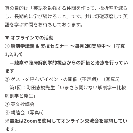
真の目的は「英語を勉強する仲間を作って、挫折率を減ら
し、長期的に学び続けること」です。共に切磋琢磨して英
語を学ぶ仲間をお待ちしております。
▼ オフラインでの活動
① 解剖学講義 & 実技セミナー 〜毎月2回実施中〜（写真
1,2,3,4）
＝触察や臨床解剖学的視点からの評価と治療を行ってい
ます
② ゲストを呼んだイベントの開催（不定期）（写真5）
第1回：町田志樹先生「いまさら聞けない解剖学ー比較
解剖学と発生」
③ 英文抄読会
④ 親睦会（写真6）
※最近はZoomを使用してオンライン交流会を実施してい
ます。