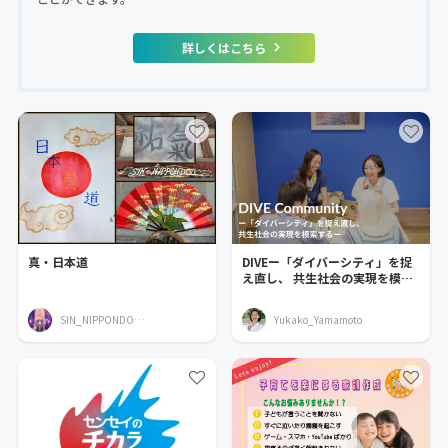
詳しくはこちら
真・日本道
DIVEー「ダイバーシティ」を捉
え直し、 共生社会の実現を模索
するー
SIN_NIPPONDOU3087
Yukako_Yamamoto