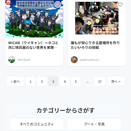
WiCAN（ウイキャン）〜ネコと
誰もが安心できる居場所を作り
共に核兵器のない世界を実現す
たい――いろりの挑戦
るための歩みを始める
bibi Nyan
poohsankazu
1
2
3
4
5
...
27
カテゴリーから
さがす
すべてのコミュニティ
アート・写真