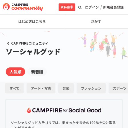
/
資料請求
ログイン
新規会員登録
はじめ方はこちら
さがす
CAMPFIREコミュニティ
ソーシャルグッド
人気順
新着順
すべて
アート・写真
音楽
ファッション
スポーツ
ソーシャルグッドカテゴリでは、集まった支援金の100%を受け取る
ことができます。