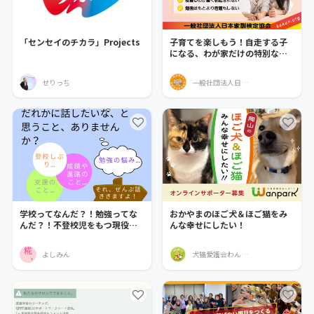
「センセイのチカラ」Projects
子育てを楽しもう！自走する子
になる、わが家だけの特別な
「魔法の家訓」を作ろう！
せりっち
一般社団法人日本家訓検定協会
学校ってなんだ？！勉強ってな
おかやまのほご犬＆ほご猫をみ
んだ？！不登校児をもつ現役教
んな幸せにしたい！
員が皆様の悩みにお答え！
よしみん
犬猫愛護会わんぱーく