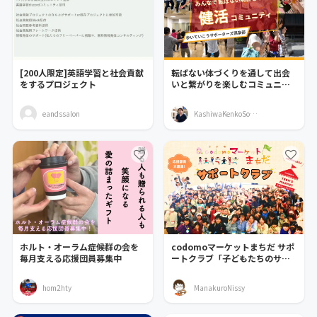
[200人限定]英語学習と社会貢献
転ばない体づくりを通して出会
をするプロジェクト
いと繋がりを楽しむコミュニテ
ィ
eandssalon
KashiwaKenkoSoran_club
ホルト・オーラム症候群の会を
codomoマーケットまちだ サポ
毎月支える応援団員募集中
ートクラブ「子どもたちのサポ
ーター大募集！」
hom2hty
ManakuroNissy