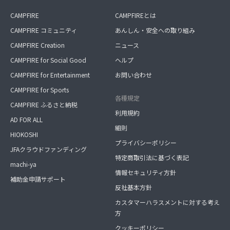
CAMPFIRE
CAMPFIREとは
CAMPFIRE コミュニティ
あんしん・安全への取り組み
CAMPFIRE Creation
ニュース
CAMPFIRE for Social Good
ヘルプ
CAMPFIRE for Entertainment
お問い合わせ
CAMPFIRE for Sports
各種規定
CAMPFIRE ふるさと納税
利用規約
AD FOR ALL
細則
HIOKOSHI
プライバシーポリシー
JFAクラウドファンディング
特定商取引法に基づく表記
machi-ya
情報セキュリティ方針
補助金申請サポート
反社基本方針
カスタマーハラスメントに対する考え
方
クッキーポリシー