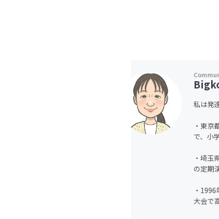
Bigk
私は発
・東京
で、小
・埼玉
の定期
・19
大会で