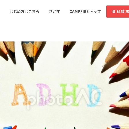
コミュニティ詳細
はじめ方はこちら
さがす
CAMPFIRE トップ
資料請
すめのコミュニティ
人気のコミュニティ
新着のコミュ
音楽
舞台・パフォーマンス
ゲーム・サービス開発
フード・飲食店
書籍・雑誌出版
アニメ・漫画
ソーシャルグッド
ビューティー・ヘルス