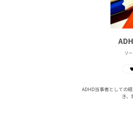
AD
ソー
ADHD当事者としての
き、