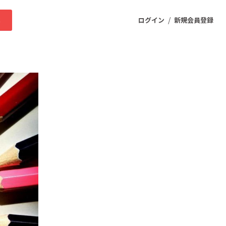
/
求
ログイン
新規会員登録
ニティ
プロダクト
ファッション
スポーツ
ケア
まちづくり・地域活性化