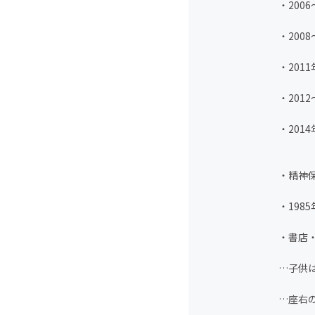
・20
・200
・20
・201
・201
・精神
・198
・書店
…子供
…座右の銘は