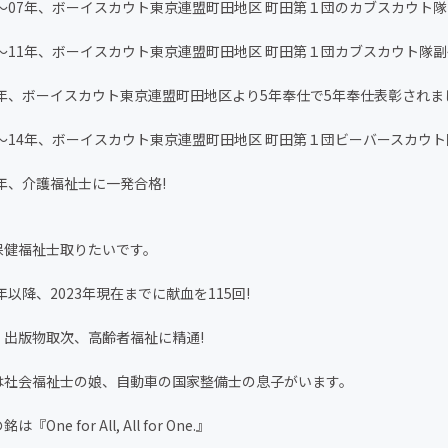
06〜07年、ボーイスカウト東京連盟町田地区 町田第１団のカブスカウト
8〜11年、ボーイスカウト東京連盟町田地区 町田第１団カブスカウト隊
11年、ボーイスカウト東京連盟町田地区より5年奉仕で5年奉仕表彰されま
2〜14年、ボーイスカウト東京連盟町田地区 町田第１団ビーバースカウ
4年、介護福祉士に一発合格!
保健福祉士取りたいです。
5年以降、2023年現在までに献血を115回!
・出版物取次、高齢者福祉に精通!
は社会福祉士の娘、自動車の国家整備士の息子がいます。
『One for All, All for One.』