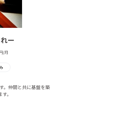
まれー
円/月
み
ます。仲間と共に基盤を築
ます。