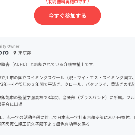
\ 初月無料実施中です /
今すぐ参加する
oro
東京都
達障害（ADHD）と診断されている介護福祉士です。
都立川市の国立スイミングスクール（現・マイ・エス・スイミング国立
学3年〜小学5年の３年間で平泳ぎ、クロール、バタフライ、背泳ぎの4
県飯能市の聖望学園高校で3年間、音楽部（ブラスバンド）に所属。フ
演奏会に出場
96年、赤十字の活動全般に対しで日本赤十字社東京都支部に20万円寄付
高円宮憲仁親王妃久子殿下より銀色有功章を賜る