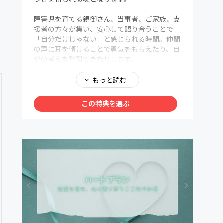
障害児を育てる親御さん、当事者、ご家族、支
援者の方々が集い、安心して語り合うことで
「自分だけじゃない」と感じられる時間。仲間
の声に耳を傾けることで勇気をもらえたり、自
分の考えを整理できたりします。
「毎月のテーマから学び、つながり、明日への
もっと読む
力を持ち帰る」――そんな充実した交流の場をお届
けするプランです。
この特典を選ぶ
スタンダードプラン特典
● ライトプランのすべての特典が利用可能（限
定記事・安心して気持ちをシェアできる場・ゆ
るやかな交流など）
● 定期開催のオンライン相談会に参加できる
● 毎月設定されるテーマに沿って深い対話や学
びが得られる
● 同じ立場の人たち（親・当事者・家族・支
援者など）と安心して語り合える時間
● 共感の声を聞きながら、「自分だけじゃな
い」と実感できる