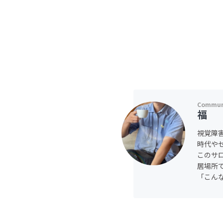
福
視覚障
時代や
このサ
居場所
「こん