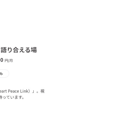
して語り合える場
00
円/月
み
eace Link）」。視
待っています。