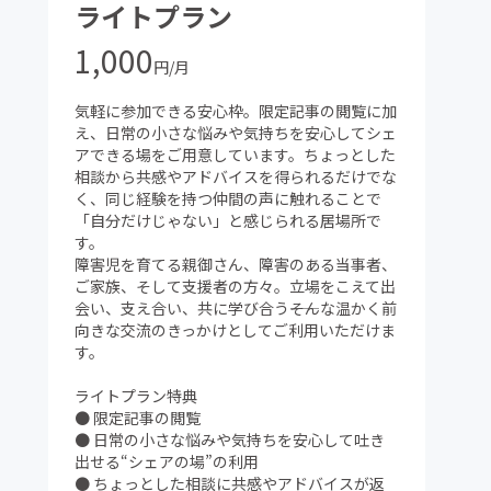
ライトプラン
1,000
円/月
気軽に参加できる安心枠。限定記事の閲覧に加
え、日常の小さな悩みや気持ちを安心してシェ
アできる場をご用意しています。ちょっとした
相談から共感やアドバイスを得られるだけでな
く、同じ経験を持つ仲間の声に触れることで
「自分だけじゃない」と感じられる居場所で
す。
障害児を育てる親御さん、障害のある当事者、
ご家族、そして支援者の方々。立場をこえて出
会い、支え合い、共に学び合う――そんな温かく前
向きな交流のきっかけとしてご利用いただけま
す。
ライトプラン特典
● 限定記事の閲覧
● 日常の小さな悩みや気持ちを安心して吐き
出せる“シェアの場”の利用
● ちょっとした相談に共感やアドバイスが返