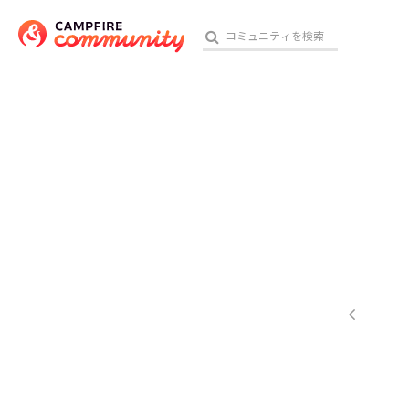
参加特典
おす
アート・写真
テクノロジー・ガジェット
映像・映画
ビジネス・起業
チャレンジ