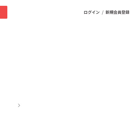
/
求
ログイン
新規会員登録
ニティ
プロダクト
ファッション
スポーツ
ケア
まちづくり・地域活性化