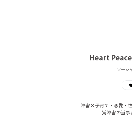
Heart P
ソーシ
障害×子育て・恋愛・性の
覚障害の当事