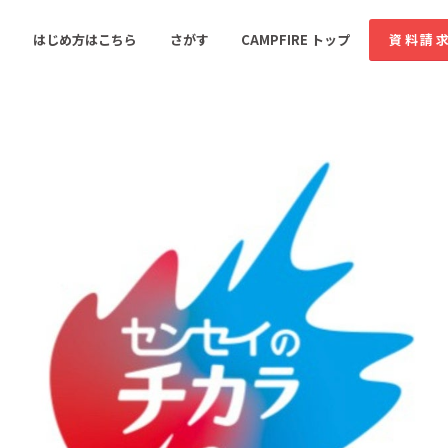
コミュニティ詳細
投稿
はじめ方はこちら
さがす
CAMPFIRE トップ
資料請
すめのコミュニティ
人気のコミュニティ
新着のコミュ
音楽
舞台・パフォーマンス
ゲーム・サービス開発
フード・飲食店
書籍・雑誌出版
アニメ・漫画
ソーシャルグッド
ビューティー・ヘルス