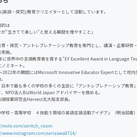
っち
員(英語・探究)/教育クリエイターとして活動しています。
目的は
なが"生きてて楽しい"と思える瞬間を増やすこと」
教育・探究・アントレプレナーシップ教育を専門とし、講演・企業研修
数実施。
に世界中の言語教育者を賞する"EF Excellent Award in Language Teachi
2"にノミネート。
～2022年の期間にはMicrosoft Innovative Educator Expertと
力。
、日本で最も多くの学校の多くの生徒に「アントレプレナーシップ教育
、NPO法人BizWorld Japan アドバイザーを務める。
語授業研究会Harvest北大阪支部長。
中学校・高等学校 ４技能５領域の英語言語活動アイデア』（明治図書
://note.com/seritch_room
://www.instagram.com/serizawa0714/