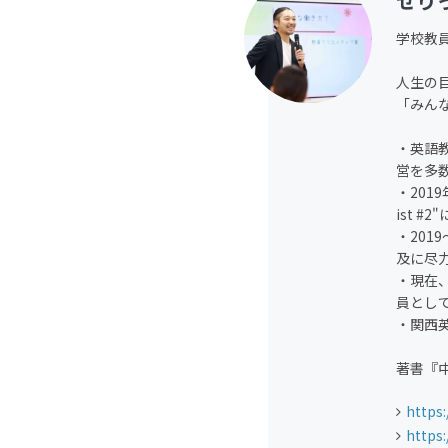
せり
学校教
人生の
「みん
・英語
営を多
・2019年
ist #
・2019
及に尽
・現在
員として
・関西英
著書『
https
https