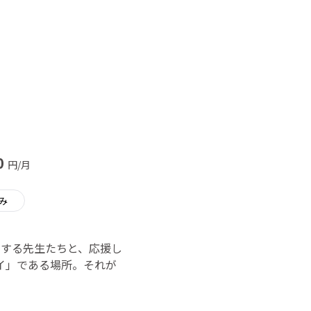
0
円/月
み
する先生たちと、応援し
イ」である場所。それが