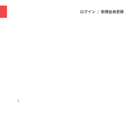
/
求
ログイン
新規会員登録
ニティ
プロダクト
ファッション
スポーツ
ケア
まちづくり・地域活性化