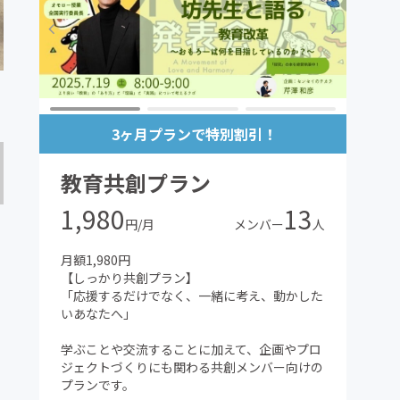
飲み物は、ビールでも、コーヒーでも、お茶で
も構いません。
③ ここだけのコラム
せりっち活動録や、今考えていることを、月
3ヶ月プランで特別割引！
1〜2回お届けします。
教育共創プラン
Facebook Groupまたはメンバー限定ページで
公開します。
1,980
13
円/月
メンバー
人
④ オフライン交流会へのご案内
月額1,980円
「センセイの〇〇」に関わる仲間が集まるイベ
【しっかり共創プラン】
ントや、教育をテーマにした交流会を不定期で
「応援するだけでなく、一緒に考え、動かした
開催します。
いあなたへ」
主に、せりっちの講演会や研修会などに合わせ
学ぶことや交流することに加えて、企画やプロ
て、全国各地での開催を予定しています。
ジェクトづくりにも関わる共創メンバー向けの
プランです。
参加には別途チケットが必要となる場合があり