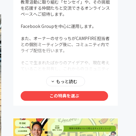
教育活動に取り組む「センセイ」や、その挑戦
を応援する仲間たちと交流できるオンラインス
ペースへご招待します。
Facebook Groupを中心に運用します。
また、オーナーのせりっちがCAMPFIRE担当者
との個別ミーティング後に、コミュニティ内で
ライブ配信を行います。
そこで生まれたばかりのアイデアや、現在考え
ていることを共有し、これからのコミュニティ
について一緒に考えます。
もっと読む
ライブ配信にはアーカイブがあります。
この特典を選ぶ
② おはようモーニング／乾杯ナイトへの参加
月1回ずつ、Zoomで開催します。参加は自由
です。
教育に関心を持つ人たちと、立場を越えて気軽
に語り合えるオンラインイベントです。