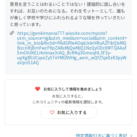
意見を言うことはわるいことではない！建設的に話し合いを
すれば、お互いのためになる。それをモットーとして、誰も
が楽しく学校や学びにふれられるような場を作っていきたい
と思っています。
https://genkimania777.wixsite.com/mysite?
utm_source=ig&utm_medium=social&utm_content=
link_in_bio&fbclid=PAdGRleAOqdJxleHRuA2FlbQIxMQ
BzcnRjBmFwcF9pZA8xMjQwMjQ1NzQyODc0MTQAAaf
5mOIUKELHvlmax3rAQ_8cRKq3GmoqHL3F2y-
upXg85UCqxxZySTeYMG9VHg_aem_wQfZ5je0zK3pyW
aUpn51AQ
お気に入りして情報を集めましょう
お気に入りすると、
このコミュニティの最新情報を通知します。
お気に入りする
特定商取引法に基づく表記