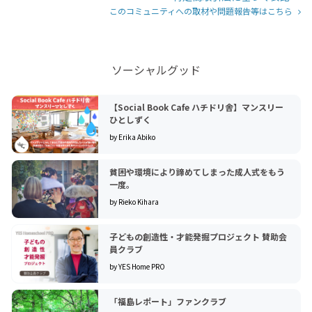
このコミュニティへの取材や問題報告等はこちら
ソーシャルグッド
【Social Book Cafe ハチドリ舎】マンスリー
ひとしずく
by Erika Abiko
貧困や環境により諦めてしまった成人式をもう
一度。
by Rieko Kihara
子どもの創造性・才能発掘プロジェクト 賛助会
員クラブ
by YES Home PRO
「福島レポート」ファンクラブ