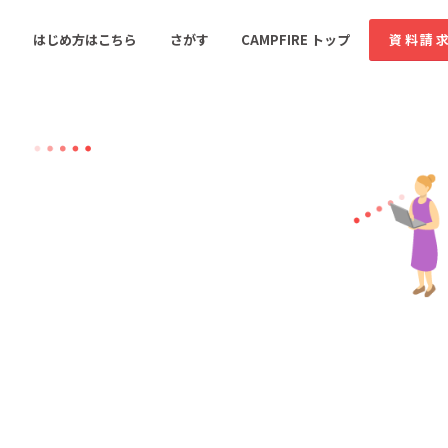
はじめ方はこちら
さがす
CAMPFIRE トップ
資料請
すめのコミュニティ
人気のコミュニティ
新着のコミュ
ス
音楽
舞台・パフォーマンス
ゲーム・サービス開発
フード・飲食店
書籍・雑誌出版
アニメ・漫画
ソーシャルグッド
ビューティー・ヘルス