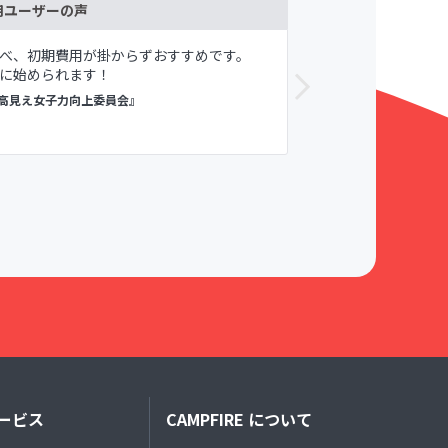
用ユーザーの声
べ、初期費用が掛からずおすすめです。
メンバーや自
に始められます！
が寛容である
すめしてます。
高見え女子力向上委員会』
議論メシ
ービス
CAMPFIRE について