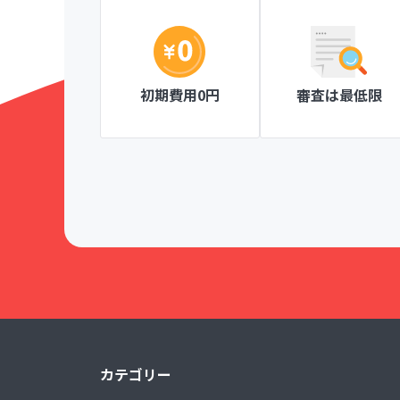
、一目で分か
ページ作成が簡単な操作ででき、見やすい
がとても楽しく
にも安心です。
Knitty member's club ニッティメンバーズク
初期費用0円
審査は最低限
！
カテゴリー