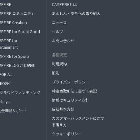
MPFIRE
CAMPFIREとは
MPFIRE コミュニティ
あんしん・安全への取り組み
PFIRE Creation
ニュース
PFIRE for Social Good
ヘルプ
PFIRE for
お問い合わせ
ertainment
各種規定
PFIRE for Sports
利用規約
MPFIRE ふるさと納税
細則
FOR ALL
プライバシーポリシー
KOSHI
特定商取引法に基づく表記
FAクラウドファンディング
情報セキュリティ方針
hi-ya
反社基本方針
助金申請サポート
カスタマーハラスメントに対す
る考え方
クッキーポリシー