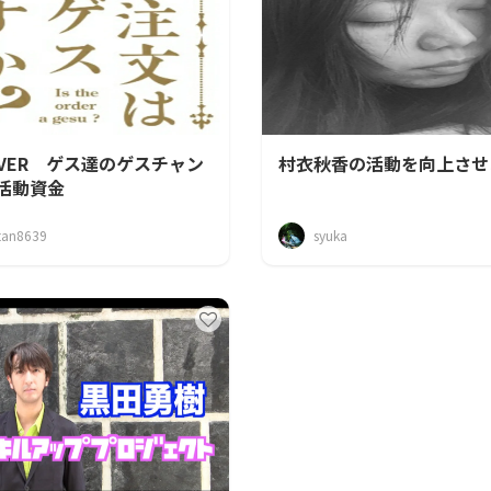
LIVER ゲス達のゲスチャン
村衣秋香の活動を向上させ
活動資金
tan8639
syuka