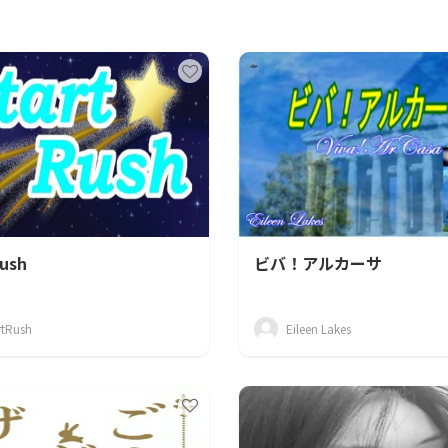
CAMPFIRE for Social Good
CAMPFIRE Creation
ush
ビバ！アルカーサ
rtRush
Eileen Lakes