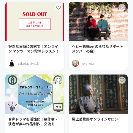
好きな日時にお家で！オンライ
ヘビー嫉妬er(のらねたサポート
ン マンツーマン殺陣レッスン！
メンバーの会)
sukedachiya18
noraneta
音声ドラマを活性化！制作者・
尾上菊紫郎オンラインサロン
演者が集い作品制作、交流をす
るコミュニティ！