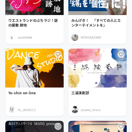
ウエストランドのぶちラジ！謎
みんげき！ 「すべての人とエ
の屋敷 跡地
ンターテイメントを」
avanthebe
NODA KAZAMA
Yu-shin on-line
三浦演劇部
Yu_shin0112
yusuke_miura