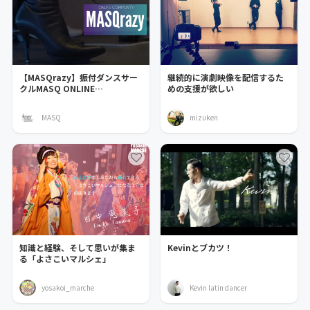
【MASQrazy】振付ダンスサー
継続的に演劇映像を配信するた
クルMASQ ONLINE
めの支援が欲しい
COMMUNITY
MASQ
mizuken
知識と経験、そして思いが集ま
Kevinとブカツ！
る「よさこいマルシェ」
yosakoi_marche
Kevin latin dancer