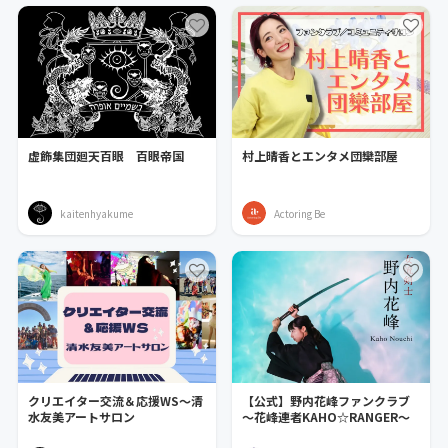
虚飾集団廻天百眼 百眼帝国
村上晴香とエンタメ団欒部屋
kaitenhyakume
Actoring Be
クリエイター交流＆応援WS～清
【公式】野内花峰ファンクラブ
水友美アートサロン
〜花峰連者KAHO☆RANGER〜