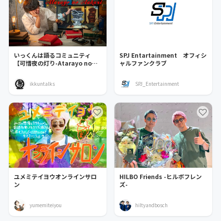
いっくんは語るコミュニティ
SPJ Entartainment オフィシ
【可惜夜の灯り-Atarayo no
ャルファンクラブ
Akari】
ikkuntalks
SPJ_Entertainment
ユメミテイヨウオンラインサロ
HILBO Friends -ヒルボフレン
ン
ズ-
yumemiteiyou
hiltyandbosch