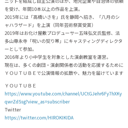
ニットを結成し自主公演のほか、地元企業や自治体の依頼
を受け、年間10本以上の作品を上演。
2015年には「高橋いさを」氏を静岡へ招き、「八月のシ
ャハラザード」を上演（同年芸術祭賞受賞）
2019年はお化け屋敷プロデューサー五味弘文氏監修、法
多山尊永寺「呪いの契り帯」にキャスティングディレクタ
ーとして参加。
2016年より小中学生を対象とした演劇教室を運営。
現在は、多くの劇団・演劇関係者の活動を応援するために
ＹＯＵＴＵＢＥで公演情報の拡散や、魅力を届けています
ＹＯＵＴＵＢＥ
https://www.youtube.com/channel/UCtGJehr6Fy7hXKy
qwrZdSsg?view_as=subscriber
Twitter
https://twitter.com/HIROKIKIDA