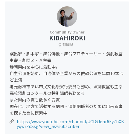
KIDAHIROKI
静岡県
演出家・脚本家・舞台俳優・舞台プロデューサー・演劇教室
主宰・劇団Ｚ・Ａ主宰
静岡県内を中心に活動中。
自主公演を始め、自治体や企業からの依頼公演を年間10本ほ
ど上演
地元藤枝市では市民文化祭実行委員も務め、演劇教室も主宰
高校演劇コンクールの特別講師も務める
また県内の賞も数多く受賞
現在は、地方で活動する劇団・演劇関係者のために出来る事
を探すために模索中
https://www.youtube.com/channel/UCtGJehr6Fy7hXK
yqwrZdSsg?view_as=subscriber