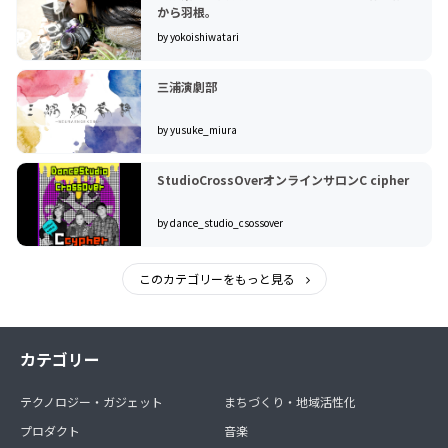
から羽根。
by yokoishiwatari
三浦演劇部
by yusuke_miura
StudioCrossOverオンラインサロンC cipher
by dance_studio_csossover
このカテゴリーをもっと見る
カテゴリー
テクノロジー・ガジェット
まちづくり・地域活性化
プロダクト
音楽