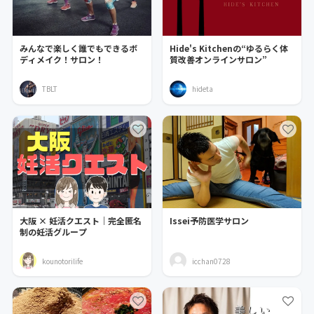
みんなで楽しく誰でもできるボ
Hide's Kitchenの“ゆるらく体
ディメイク！サロン！
質改善オンラインサロン”
TBLT
hideta
大阪 × 妊活クエスト｜完全匿名
Issei予防医学サロン
制の妊活グループ
kounotorilife
icchan0728