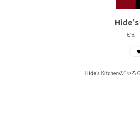
Hide
ビュー
Hide's Kitch