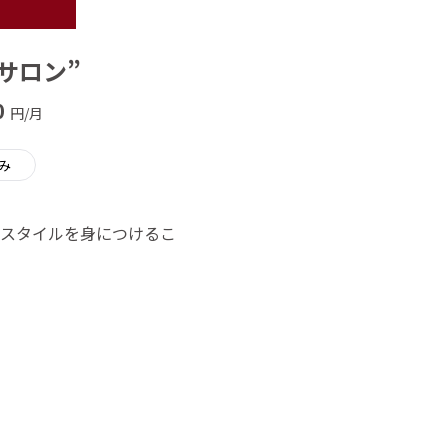
ンサロン”
0
円/月
み
イフスタイルを身につけるこ