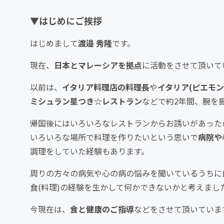
▼はじめにご挨拶
はじめまして
渡邉 秀隆
です。
現在、
日本とマレーシアを拠点
に活動をさせて頂いて
以前は、
イタリア料理店の料理長
や
イタリア(ピエモン
ミシュラン星つき☆レストラン
などで約2年間、腕を
帰国後にはいろいろなレストランからお誘いがあった
いろいろな場所で料理を作りたいという思いで
病院や
調理をしていた経験もあります。
周りの方々の病気や心の病の悩みを聞いているうちに
食(料理)の経験を生かして何かできないかと考えまし
今現在は、
食と健康のご指導
などをさせて頂いていま