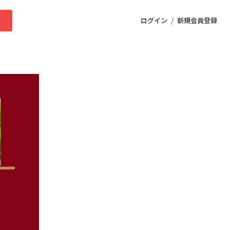
/
求
ログイン
新規会員登録
ニティ
プロダクト
ファッション
スポーツ
ケア
まちづくり・地域活性化