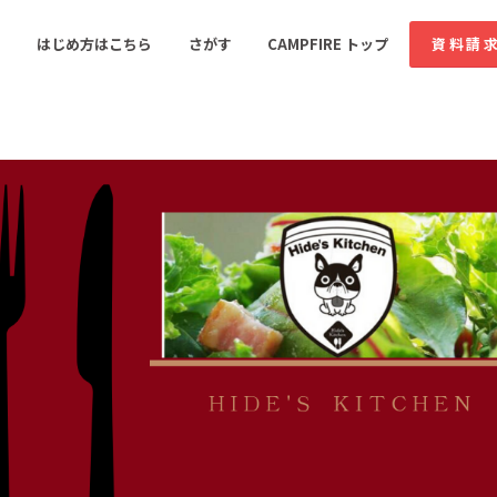
コミュニティ詳細
はじめ方はこちら
さがす
CAMPFIRE トップ
資料請
すめのコミュニティ
人気のコミュニティ
新着のコミュ
音楽
舞台・パフォーマンス
ゲーム・サービス開発
フード・飲食店
書籍・雑誌出版
アニメ・漫画
ソーシャルグッド
ビューティー・ヘルス