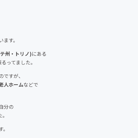
います。
テ州・トリノ)
にある
振るってました。
のですが、
老人ホーム
などで
自分の
た。
す。