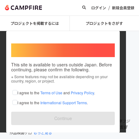
/
ログイン
新規会員登録
プロジェクトを掲載するには
プロジェクトをさがす
Welcome,
International users
This site is available to users outside Japan. Before
continuing, please confirm the following.
yus30104
※ Some features may not be available depending on your
country, region, or project.
プロジェクトオーナー
I agree to the
Terms of Use
and
Privacy Policy
.
これまでに1回支援して1件のプロジェクトを投稿しています
I agree to the
International Support Terms
.
在住国：日本
現在地：愛知県
出身国：日本
出身地：愛知県
Continue
1992年名古屋錦三70年代soul DISCO Sound Bar JAPを開業 1994年フジ
TVソウルとんねるず東海地区オーディション会場誘致 2003年井筒監督
作品映画ゲロ
もっと見る