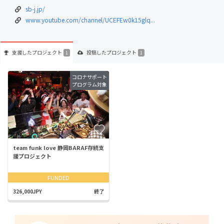
sb-j.jp/
www.youtube.com/channel/UCEFEw0k15glq...
支援した
プロジェクト
投稿した
プロジェクト
1
1
コロナサポート
プログラム対象
team funk love 静岡BARAF存続支
援プロジェクト
FUNDED
326,000JPY
終了