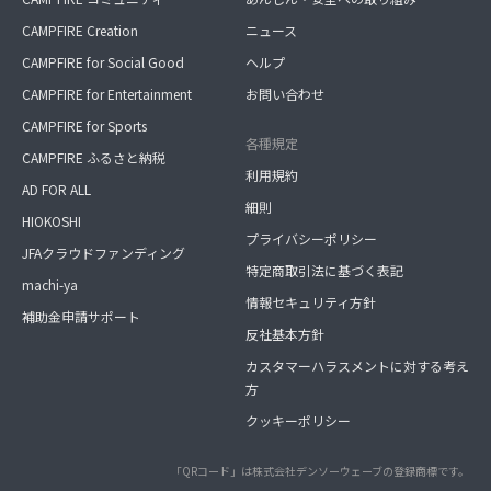
CAMPFIRE Creation
ニュース
CAMPFIRE for Social Good
ヘルプ
CAMPFIRE for Entertainment
お問い合わせ
CAMPFIRE for Sports
各種規定
CAMPFIRE ふるさと納税
利用規約
AD FOR ALL
細則
HIOKOSHI
プライバシーポリシー
JFAクラウドファンディング
特定商取引法に基づく表記
machi-ya
情報セキュリティ方針
補助金申請サポート
反社基本方針
カスタマーハラスメントに対する考え
方
クッキーポリシー
「QRコード」は株式会社デンソーウェーブの登録商標です。