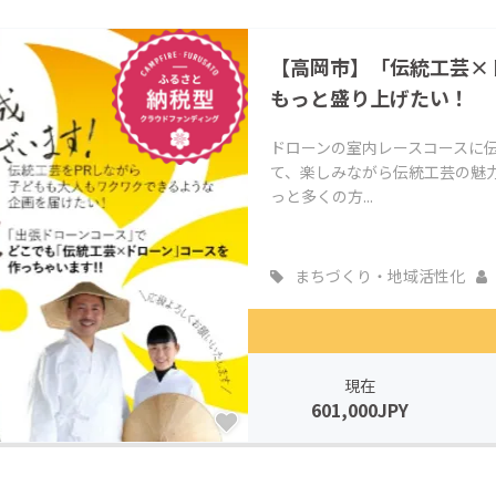
CAMPFIRE for Social Good
CAMPFIRE Creation
【高岡市】「伝統工芸×
CAMPFIREふるさと納税
machi-ya
コミュニティ
もっと盛り上げたい！
ドローンの室内レースコースに
て、楽しみながら伝統工芸の魅
っと多くの方...
まちづくり・地域活性化
現在
601,000JPY