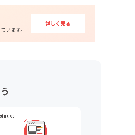
ょう
oint 03