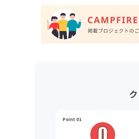
ク
Point 01