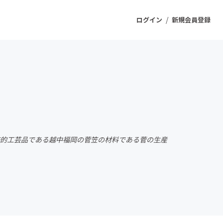
/
ログイン
新規会員登録
ジェクト
もうすぐ公開されます
プロダクト
統的工芸品である越中福岡の菅笠の材料である菅の生産
ファッション
スポーツ
ケア
ソーシャルグッド