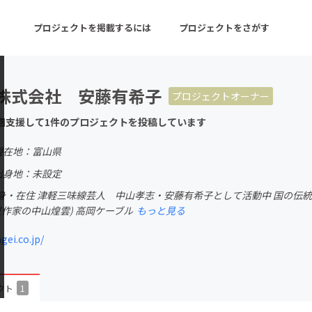
プロジェクトを掲載するには
プロジェクトをさがす
株式会社 安藤有希子
プロジェクトオーナー
ターン
注目の新着プロジェクト
募集終了が近いプロ
回支援して1件のプロジェクトを投稿しています
現在地：富山県
音楽
舞台・パフォーマンス
出身地：未設定
身・在住 津軽三味線芸人 中山孝志・安藤有希子として活動中 国の伝
ゲーム・サービス開発
フード・飲食店
笠作家の中山煌雲) 高岡ケーブル
もっと見る
書籍・雑誌出版
アニメ・漫画
ei.co.jp/
チャレンジ
ビューティー・ヘルス
クト
1