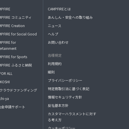
MPFIRE
CAMPFIREとは
MPFIRE コミュニティ
あんしん・安全への取り組み
PFIRE Creation
ニュース
PFIRE for Social Good
ヘルプ
PFIRE for
お問い合わせ
ertainment
各種規定
PFIRE for Sports
利用規約
MPFIRE ふるさと納税
細則
FOR ALL
プライバシーポリシー
KOSHI
特定商取引法に基づく表記
FAクラウドファンディング
情報セキュリティ方針
hi-ya
反社基本方針
助金申請サポート
カスタマーハラスメントに対す
る考え方
クッキーポリシー