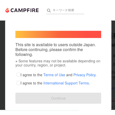
Welcome,
International users
高岡民芸
人気のプロジェクト
注目のリ
This site is available to users outside Japan.
これまでに6
Before continuing, please confirm the
following.
在住国：日本
※ Some features may not be available depending on
アート・写真
出身国：日本
your country, region, or project.
富山県高岡市出
テクノロジー・ガジェット
I agree to the
Terms of Use
and
Privacy Policy
.
を行う (夫は菅
I agree to the
International Support Terms
.
映像・映画
takaokaming
ビジネス・起業
Continue
まちづくり・地域活性化
支援した
プロジェクト
6
投稿した
プロジェ