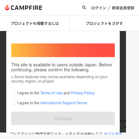
/
ログイン
新規会員登録
プロジェクトを掲載するには
プロジェクトをさがす
Welcome,
International users
This site is available to users outside Japan. Before
continuing, please confirm the following.
yukihisa kato
※ Some features may not be available depending on your
country, region, or project.
プロジェクトオーナー
I agree to the
Terms of Use
and
Privacy Policy
.
これまでに1件のプロジェクトを投稿しています
I agree to the
International Support Terms
.
在住国：日本
現在地：長野県
出身国：日本
出身地：長野県
Continue
16年前に難病で車椅子ユーザーになりました。 「どんなバリアがあ
ってもポジティブな気持ちに切り替えて乗り越えて行こう！」をモット
ーにチャレンジ精神を絶やさず、さまざまな活動にトラ
もっと見る