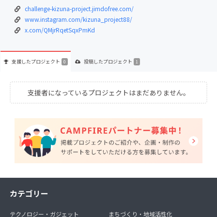
challenge-kizuna-project.jimdofree.com/
www.instagram.com/kizuna_project88/
x.com/QMjrRqetSqxPmKd
支援した
プロジェクト
投稿した
プロジェクト
0
1
支援者になっているプロジェクトはまだありません。
カテゴリー
テクノロジー・ガジェット
まちづくり・地域活性化