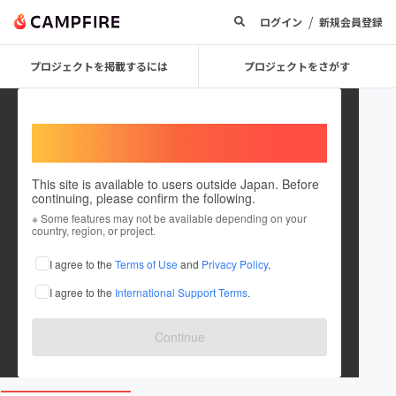
/
ログイン
新規会員登録
プロジェクトを掲載するには
プロジェクトをさがす
Welcome,
International users
This site is available to users outside Japan. Before
continuing, please confirm the following.
yukihinadoll
※ Some features may not be available depending on your
country, region, or project.
プロジェクトオーナー
I agree to the
Terms of Use
and
Privacy Policy
.
これまでに2件のプロジェクトを投稿しています
I agree to the
International Support Terms
.
在住国：日本
現在地：埼玉県
出身国：日本
出身地：埼玉県
Continue
www.instagram.com/yukihinadoll