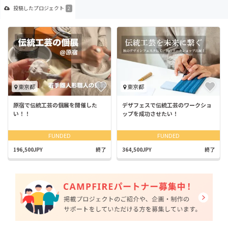
投稿した
プロジェクト
2
東京都
東京都
原宿で伝統工芸の個展を開催した
デザフェスで伝統工芸のワークショ
い！！
ップを成功させたい！
FUNDED
FUNDED
196,500JPY
終了
364,500JPY
終了