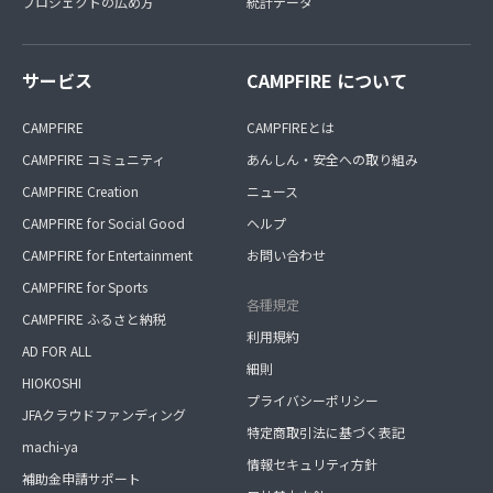
プロジェクトの広め方
統計データ
サービス
CAMPFIRE について
CAMPFIRE
CAMPFIREとは
CAMPFIRE コミュニティ
あんしん・安全への取り組み
CAMPFIRE Creation
ニュース
CAMPFIRE for Social Good
ヘルプ
CAMPFIRE for Entertainment
お問い合わせ
CAMPFIRE for Sports
各種規定
CAMPFIRE ふるさと納税
利用規約
AD FOR ALL
細則
HIOKOSHI
プライバシーポリシー
JFAクラウドファンディング
特定商取引法に基づく表記
machi-ya
情報セキュリティ方針
補助金申請サポート