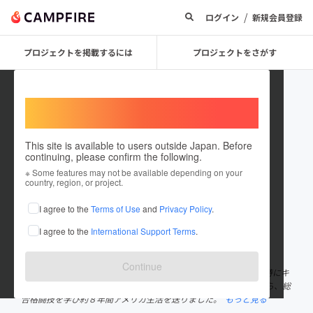
/
ログイン
新規会員登録
プロジェクトを掲載するには
プロジェクトをさがす
Welcome,
International users
This site is available to users outside Japan. Before
continuing, please confirm the following.
yosuke1109
※ Some features may not be available depending on your
country, region, or project.
プロジェクトオーナー
I agree to the
Terms of Use
and
Privacy Policy
.
これまでに2件のプロジェクトを投稿しています
I agree to the
International Support Terms
.
在住国：日本
現在地：東京都
出身国：日本
出身地：千葉県
Continue
千葉県浦安育ち、調理師免許保有。５歳から空手を始め１９歳の時にキ
ックボクサーになり、２３歳の時にアメリカへ。 料理修行しながら、総
合格闘技を学び約８年間アメリカ生活を送りました。
もっと見る