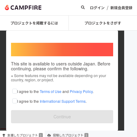
/
ログイン
新規会員登録
プロジェクトを掲載するには
プロジェクトをさがす
Welcome,
International users
This site is available to users outside Japan. Before
continuing, please confirm the following.
yoshi77990
※ Some features may not be available depending on your
country, region, or project.
プロジェクトオーナー
I agree to the
Terms of Use
and
Privacy Policy
.
これまでに1回支援して1件のプロジェクトを投稿しています
I agree to the
International Support Terms
.
在住国：未設定
出身国：未設定
Continue
支援した
プロジェクト
投稿した
プロジェクト
1
1