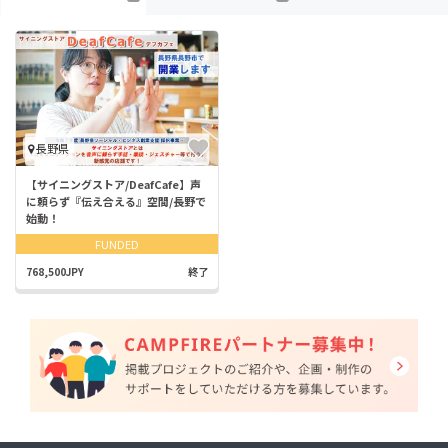
長野県
【サイニングストア/DeafCafe】声
に頼らず『伝え合える』空間/長野で
始動！
FUNDED
768,500JPY
終了