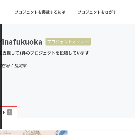
プロジェクトを掲載するには
プロジェクトをさがす
rinafukuoka
プロジェクトオーナー
ターン
注目の新着プロジェクト
募集終了が近いプロ
回支援して1件のプロジェクトを投稿しています
現在地：福岡県
音楽
舞台・パフォーマンス
ゲーム・サービス開発
フード・飲食店
書籍・雑誌出版
アニメ・漫画
チャレンジ
ビューティー・ヘルス
クト
1