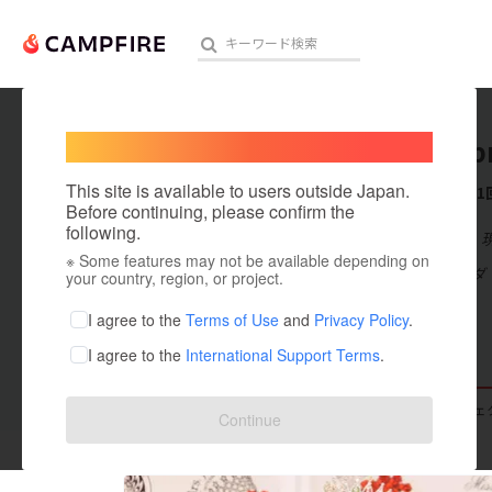
Welcome,
International users
yogasab
人気のプロジェクト
注目のリ
This site is available to users outside Japan.
これまでに1
Before continuing, please confirm the
following.
在住国：日本
※ Some features may not be available depending on
アート・写真
出身国：カナダ
your country, region, or project.
テクノロジー・ガジェット
I agree to the
Terms of Use
and
Privacy Policy
.
I agree to the
International Support Terms
.
映像・映画
ビジネス・起業
支援した
プロジェクト
1
投稿した
プロジェ
Continue
まちづくり・地域活性化