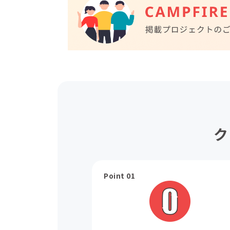
ク
Point 01