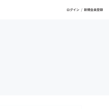
/
ログイン
新規会員登録
ジェクト
もうすぐ公開されます
プロダクト
ファッション
スポーツ
ケア
ソーシャルグッド