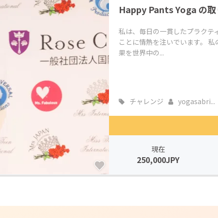
Happy Pants Yog
CAMPFIRE for Social Good
CAMPFIRE Creation
CAMPFIREふるさと納税
machi-ya
コミュニティ
私は、毎日の一貫したプラクテ
ことに情熱を注いでいます。 
果を世界中の...
チャレンジ
yogasabri...
現在
250,000JPY