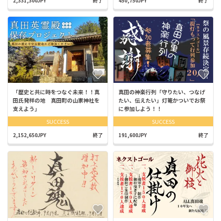
2,331,300JPY
終了
450,750JPY
終了
「歴史と共に時をつなぐ未来！！真
真田の神楽行列「守りたい、つなげ
田氏発祥の地 真田町の山家神社を
たい、伝えたい」灯篭かついでお祭
支えよう」
に参加しよう！！
SUCCESS
SUCCESS
2,152,650JPY
終了
191,600JPY
終了