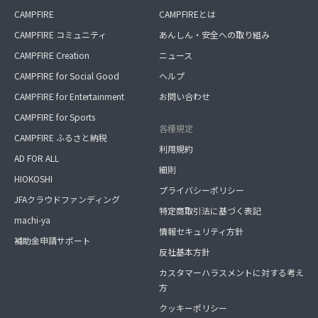
CAMPFIRE
CAMPFIREとは
CAMPFIRE コミュニティ
あんしん・安全への取り組み
CAMPFIRE Creation
ニュース
CAMPFIRE for Social Good
ヘルプ
CAMPFIRE for Entertainment
お問い合わせ
CAMPFIRE for Sports
各種規定
CAMPFIRE ふるさと納税
利用規約
AD FOR ALL
細則
HIOKOSHI
プライバシーポリシー
JFAクラウドファンディング
特定商取引法に基づく表記
machi-ya
情報セキュリティ方針
補助金申請サポート
反社基本方針
カスタマーハラスメントに対する考え
方
クッキーポリシー