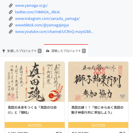
www.yamaga.or.jp/
twitter.com/YAMAGA_JINJA
www.instagram.com/sanada_yamaga/
www.tiktok.com/@yamagajinjya
www.youtube.com/channel/UCRnQ-maysO88...
支援した
プロジェクト
投稿した
プロジェクト
0
9
真田の未来をつくる『真田の仕掛
真田応縁！！『夜にゆらめく真田の
け』と『御柱』
獅子神楽行列に参加しよう』
SUCCESS
SUCCESS