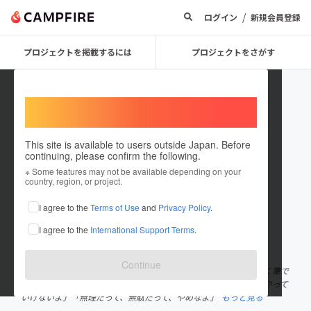
/
ログイン
新規会員登録
プロジェクトを掲載するには
プロジェクトをさがす
Welcome,
International users
This site is available to users outside Japan. Before
continuing, please confirm the following.
yamaga54bouzu
※ Some features may not be available depending on your
country, region, or project.
プロジェクトオーナー
I agree to the
Terms of Use
and
Privacy Policy
.
これまでに9件のプロジェクトを投稿しています
I agree to the
International Support Terms
.
在住国：日本
現在地：長野県
出身国：日本
出身地：長野県
Continue
こんにちは！山家神社の押森です。 神社の宮司をしたり、とにかく筆で
なにか書いたり、楽器をはじめてみたりしています。 「神主ではやって
いけないよ」「無理だって、無駄だって、やめなよ」
もっと見る