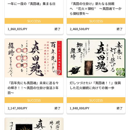
一年に一度の「真田魂」集まる日
『真田の仕掛け』新たなる挑戦
へ “花火×御柱” ～真田魂で一か
ら御柱祭を～
SUCCESS
SUCCESS
1,860,835JPY
終了
2,468,500JPY
終了
『百年先にも真田魂』未来に送る今
灯しつづけたい『真田魂！！』復興
の輝き！！～真田の仕掛け復活３年
した花火継続に向けての第一歩
目～
SUCCESS
SUCCESS
2,147,000JPY
終了
1,848,000JPY
終了