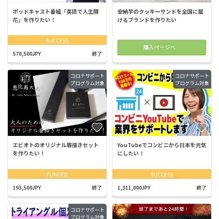
ポッドキャスト番組「英語で人生開
安納芋のクッキーサンドを全国に届
花」を作りたい！
けるブランドを作りたい
SUCCESS
購入ページへ
570,500JPY
終了
コロナサポート
コロナサポート
プログラム対象
プログラム対象
エビオトのオリジナル眉描きセット
YouTubeでコンビニから日本を元気
を作りたい！
にしたい！
FUNDED
SUCCESS
193,500JPY
終了
1,311,000JPY
終了
コロナサポート
プログラム対象