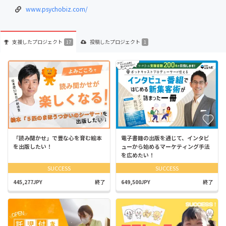
www.psychobiz.com/
支援した
プロジェクト
投稿した
プロジェクト
17
1
「読み聞かせ」で豊な心を育む絵本
電子書籍の出版を通じて、インタビ
を出版したい！
ューから始めるマーケティング手法
を広めたい！
SUCCESS
SUCCESS
445,277JPY
終了
649,500JPY
終了