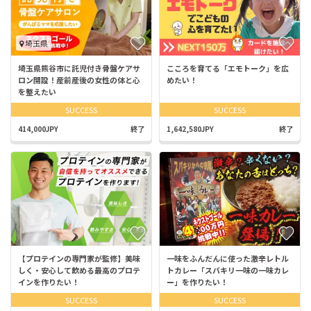
埼玉県
埼玉県熊谷市に託児付き骨盤ケアサ
こころを育てる「エモトーク」を広
ロン開設！産前産後の女性の体と心
めたい！
を整えたい
SUCCESS
SUCCESS
414,000JPY
終了
1,642,580JPY
終了
【プロテインの専門家が監修】美味
一味をふんだんに使った激辛レトル
しく・安心して飲める最高のプロテ
トカレー「スバキリ一味の一味カレ
インを作りたい！
ー」を作りたい！
SUCCESS
SUCCESS