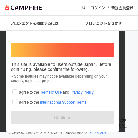
/
ログイン
新規会員登録
プロジェクトを掲載するには
プロジェクトをさがす
Welcome,
International users
This site is available to users outside Japan. Before
continuing, please confirm the following.
yamachan3
※ Some features may not be available depending on your
country, region, or project.
プロジェクトオーナー
I agree to the
Terms of Use
and
Privacy Policy
.
これまでに17回支援して1件のプロジェクトを投稿しています
I agree to the
International Support Terms
.
在住国：日本
現在地：東京都
出身国：日本
出身地：東京都
Continue
恋愛コミュニケーションコンサルタントとして国内外で20年間で3000
人以上を指導。10倍から100倍モテるようになるプログラムを標準化し
成果保証で個人レッスンを行う。 結婚相談所か
もっと見る