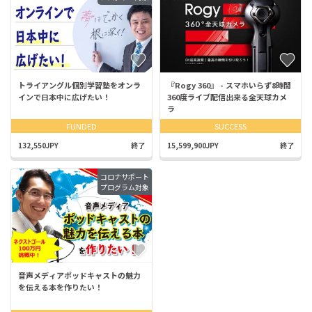
トライアングル個別学習塾をオンラ
『Rogy 360』 - スマホいらず8時間
インで日本中に広げたい！
360度ライブ配信出来る全天球カメ
ラ
FUNDED
SUCCESS
132,550JPY
終了
15,599,900JPY
終了
コロナサポート
プログラム対象
音声メディアポッドキャストの魅力
を伝える本を作りたい！