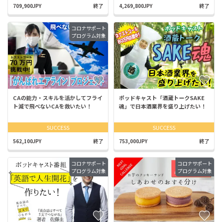
709,900JPY
終了
4,269,800JPY
終了
コロナサポート
プログラム対象
CAの能力・スキルを活かしてフライ
ポッドキャスト「酒蔵トークSAKE
ト減で飛べないCAを救いたい！
魂」で日本酒業界を盛り上げたい！
SUCCESS
SUCCESS
562,100JPY
終了
753,000JPY
終了
コロナサポート
コロナサポート
プログラム対象
プログラム対象