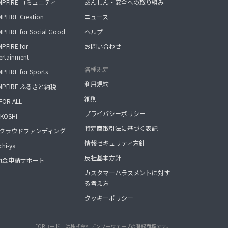
MPFIRE コミュニティ
あんしん・安全への取り組み
PFIRE Creation
ニュース
PFIRE for Social Good
ヘルプ
PFIRE for
お問い合わせ
ertainment
各種規定
PFIRE for Sports
利用規約
MPFIRE ふるさと納税
細則
FOR ALL
プライバシーポリシー
KOSHI
特定商取引法に基づく表記
FAクラウドファンディング
情報セキュリティ方針
hi-ya
反社基本方針
助金申請サポート
カスタマーハラスメントに対す
る考え方
クッキーポリシー
「QRコード」は株式会社デンソーウェーブの登録商標です。