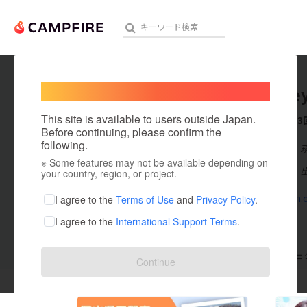
Welcome,
International users
yamabe
人気のプロジェクト
注目のリ
This site is available to users outside Japan.
これまでに3
Before continuing, please confirm the
following.
在住国：日本
※ Some features may not be available depending on
アート・写真
出身国：日本
your country, region, or project.
テクノロジー・ガジェット
instagram.
I agree to the
Terms of Use
and
Privacy Policy
.
I agree to the
International Support Terms
.
映像・映画
ビジネス・起業
支援した
プロジェクト
3
投稿した
プロジェ
Continue
まちづくり・地域活性化