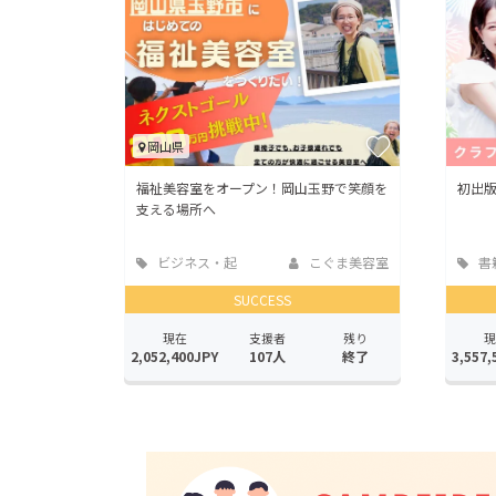
岡山県
福祉美容室をオープン！岡山玉野で笑顔を
初出
支える場所へ
ビジネス・起
こぐま美容室
書
業
版
SUCCESS
現在
支援者
残り
現
2,052,400JPY
107人
終了
3,557,