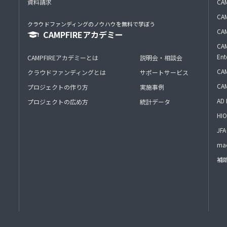
資料請求
CA
CAM
クラウドファンディングのノウハウを無料で学ぼう
CAM
CAMPFIREアカデミー
CAM
Ent
CAMPFIREアカデミーとは
説明会・相談会
CAM
クラウドファンディングとは
サポートサービス
CA
プロジェクトの作り方
実施事例
AD 
プロジェクトの広め方
統計データ
HIO
J
mac
補