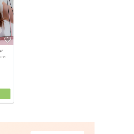
だ
re』