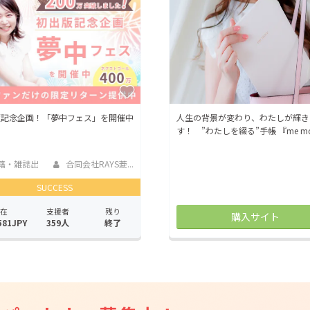
CAMPFIRE for Social Good
CAMPFIRE Creation
CAMPFIREふるさと納税
machi-ya
コミュニティ
版記念企画！「夢中フェス」を開催中
人生の背景が変わり、わたしが輝き
す！ ”わたしを綴る”手帳 『me mo
籍・雑誌出
合同会社RAYS菱...
SUCCESS
在
支援者
残り
購入サイト
581JPY
359人
終了