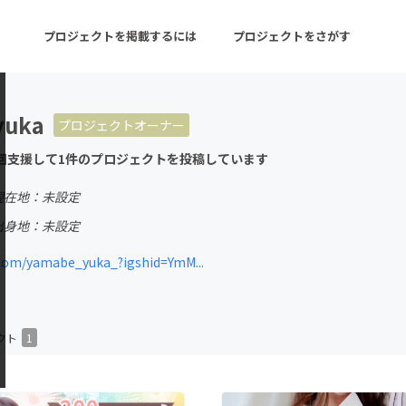
プロジェクトを掲載するには
プロジェクトをさがす
yuka
プロジェクトオーナー
ターン
注目の新着プロジェクト
募集終了が近いプロ
回支援して1件のプロジェクトを投稿しています
現在地：未設定
音楽
舞台・パフォーマンス
出身地：未設定
ゲーム・サービス開発
フード・飲食店
com/yamabe_yuka_?igshid=YmM...
書籍・雑誌出版
アニメ・漫画
チャレンジ
ビューティー・ヘルス
クト
1