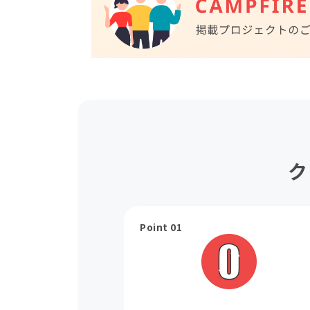
ク
Point 01