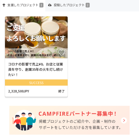
支援した
プロジェクト
投稿した
プロジェクト
1
2
コロナの影響で売上¥0。お店と従業
員を守り、創業35年の火を灯し続け
たい！
SUCCESS
2,328,500JPY
終了