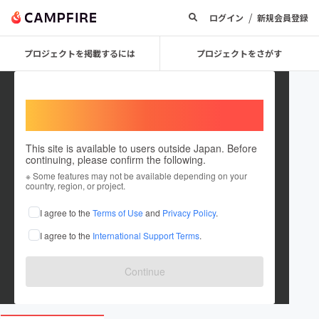
/
ログイン
新規会員登録
プロジェクトを掲載するには
プロジェクトをさがす
Welcome,
International users
This site is available to users outside Japan. Before
continuing, please confirm the following.
eurasiatrading
※ Some features may not be available depending on your
country, region, or project.
プロジェクトオーナー
I agree to the
Terms of Use
and
Privacy Policy
.
これまでに1回支援して2件のプロジェクトを投稿しています
I agree to the
International Support Terms
.
在住国：日本
現在地：東京都
出身国：日本
出身地：茨城県
Continue
www.eurasiatrading.co.jp