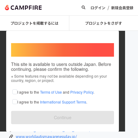
/
ログイン
新規会員登録
プロジェクトを掲載するには
プロジェクトをさがす
Welcome,
International users
This site is available to users outside Japan. Before
continuing, please confirm the following.
warm_blue_machida
※ Some features may not be available depending on your
country, region, or project.
プロジェクトオーナー
I agree to the
Terms of Use
and
Privacy Policy
.
これまでに3件のプロジェクトを投稿しています
I agree to the
International Support Terms
.
在住国：日本
現在地：未設定
出身国：日本
出身地：未設定
Continue
discovery.or.jp/
www.instagram.com/warm_blue_machida/#
www.worldautismawarenessday.jp/