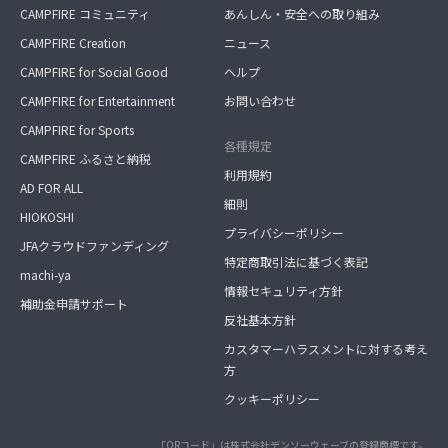
CAMPFIRE コミュニティ
あんしん・安全への取り組み
CAMPFIRE Creation
ニュース
CAMPFIRE for Social Good
ヘルプ
CAMPFIRE for Entertainment
お問い合わせ
CAMPFIRE for Sports
各種規定
CAMPFIRE ふるさと納税
利用規約
AD FOR ALL
細則
HIOKOSHI
プライバシーポリシー
JFAクラウドファンディング
特定商取引法に基づく表記
machi-ya
情報セキュリティ方針
補助金申請サポート
反社基本方針
カスタマーハラスメントに対する考え
方
クッキーポリシー
「QRコード」は株式会社デンソーウェーブの登録商標です。