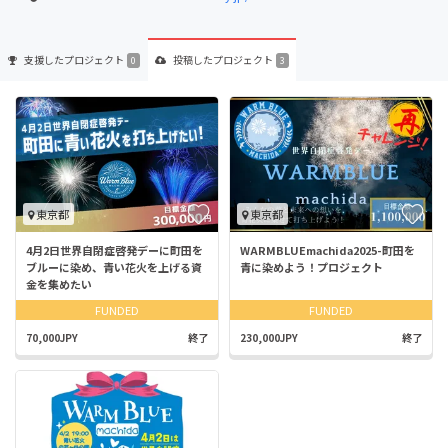
支援した
プロジェクト
投稿した
プロジェクト
0
3
東京都
東京都
4月2日世界自閉症啓発デーに町田を
WARMBLUEmachida2025-町田を
ブルーに染め、青い花火を上げる資
青に染めよう！プロジェクト
金を集めたい
FUNDED
FUNDED
70,000JPY
終了
230,000JPY
終了