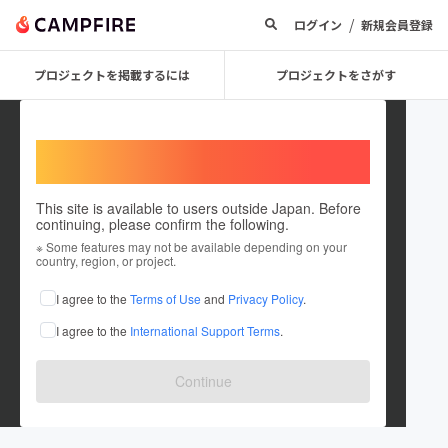
/
ログイン
新規会員登録
プロジェクトを掲載するには
プロジェクトをさがす
Welcome,
International users
This site is available to users outside Japan. Before
continuing, please confirm the following.
wagasibako
※ Some features may not be available depending on your
country, region, or project.
プロジェクトオーナー
I agree to the
Terms of Use
and
Privacy Policy
.
これまでに2件のプロジェクトを投稿しています
I agree to the
International Support Terms
.
在住国：日本
現在地：沖縄県
出身国：日本
出身地：沖縄県
Continue
地域振興に繋がるビジネスを実現していきます！