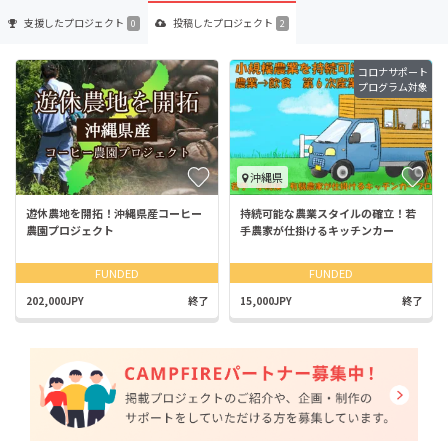
支援した
プロジェクト
投稿した
プロジェクト
0
2
コロナサポート
プログラム対象
沖縄県
遊休農地を開拓！沖縄県産コーヒー
持続可能な農業スタイルの確立！若
農園プロジェクト
手農家が仕掛けるキッチンカー
FUNDED
FUNDED
202,000JPY
終了
15,000JPY
終了