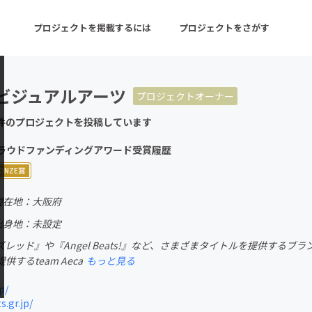
プロジェクトを掲載するには
プロジェクトをさがす
ビジュアルアーツ
プロジェクトオーナー
ターン
注目の新着プロジェクト
募集終了が近いプロ
件のプロジェクトを投稿しています
Eクラウドファンディングアワード受賞履歴
音楽
舞台・パフォーマンス
ONZE賞
ゲーム・サービス開発
フード・飲食店
現在地：大阪府
出身地：未設定
書籍・雑誌出版
アニメ・漫画
レッド』や『Angel Beats!』など、さまざまタイトルを提供するブ
チャレンジ
ビューティー・ヘルス
するteam Aeca
もっと見る
p/
s.gr.jp/