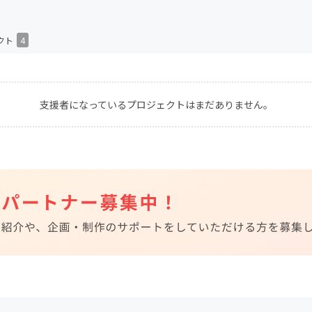
CAMPFIRE for Social Good
CAMPFIRE Creation
クト
4
CAMPFIREふるさと納税
machi-ya
コミュニティ
支援者になっているプロジェクトはまだありません。