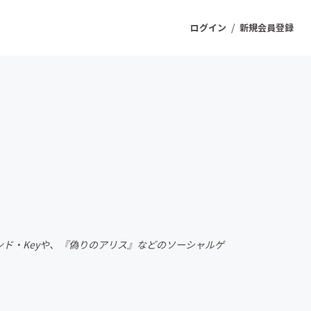
/
ログイン
新規会員登録
ジェクト
もうすぐ公開されます
プロダクト
ファッション
スポーツ
ランド・Keyや、『偽りのアリス』などのソーシャルゲ
ケア
ソーシャルグッド