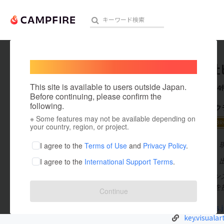
Welcome,
International users
株式会社
人気のプロジェクト
注目のリ
This site is available to users outside Japan.
これまでに4
Before continuing, please confirm the
following.
CAMPFIR
※ Some features may not be available depending on
アート・写真
2017 【大賞】BR
your country, region, or project.
テクノロジー・ガジェット
在住国：日本
I agree to the
Terms of Use
and
Privacy Policy
.
出身国：日本
I agree to the
International Support Terms
.
映像・映画
『ヘブンバーンズ
ビジネス・起業
ームタイトルを提供
Continue
まちづくり・地域活性化
visual-arts.j
key.visualart