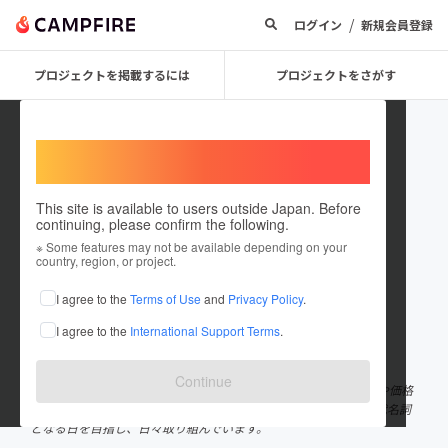
/
ログイン
新規会員登録
プロジェクトを掲載するには
プロジェクトをさがす
Welcome,
International users
This site is available to users outside Japan. Before
continuing, please confirm the following.
viptour
※ Some features may not be available depending on your
country, region, or project.
プロジェクトオーナー
I agree to the
Terms of Use
and
Privacy Policy
.
これまでに1件のプロジェクトを投稿しています
I agree to the
International Support Terms
.
在住国：日本
現在地：埼玉県
出身国：日本
出身地：埼玉県
Continue
「また行きたくなるバスツアー」となるよう、徹底した現地調査や価格
の見直し、添乗員の教育等を行っています。いつかバスツアーの代名詞
となる日を目指し、日々取り組んでいます。