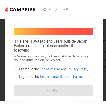
Welcome,
International users
隼人ポル
人気のプロジェクト
注目のリ
This site is available to users outside Japan.
これまでに3
Before continuing, please confirm the
following.
在住国：日本
※ Some features may not be available depending on
アート・写真
出身国：日本
your country, region, or project.
２６歳の時にひょ
テクノロジー・ガジェット
I agree to the
Terms of Use
and
Privacy Policy
.
所の養成所のス
I agree to the
International Support Terms
.
映像・映画
mazel.pro/
ビジネス・起業
Continue
まちづくり・地域活性化
支援した
プロジェクト
3
投稿した
プロジェ