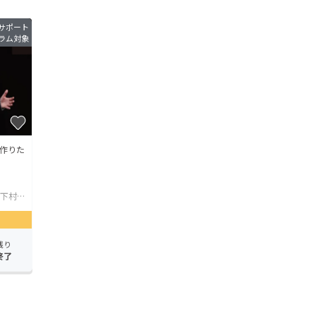
サポート
ラム対象
を作りた
...
残り
終了