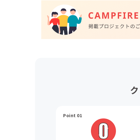
ク
Point 01