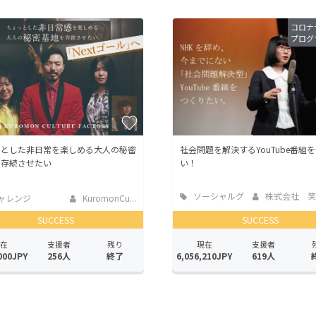
CAMPFIRE for Social Good
CAMPFIRE Creation
コロナ
プログ
CAMPFIREふるさと納税
machi-ya
コミュニティ
っとした非日常を楽しめる大人の秘密
社会問題を解決するYouTube番組
を存続させたい
い！
ソーシャルグ
株式会社 笑下村塾
ャレンジ
KuromonCu...
ッド
SUCCESS
SUCCESS
在
支援者
残り
現在
支援者
000JPY
256人
終了
6,056,210JPY
619人