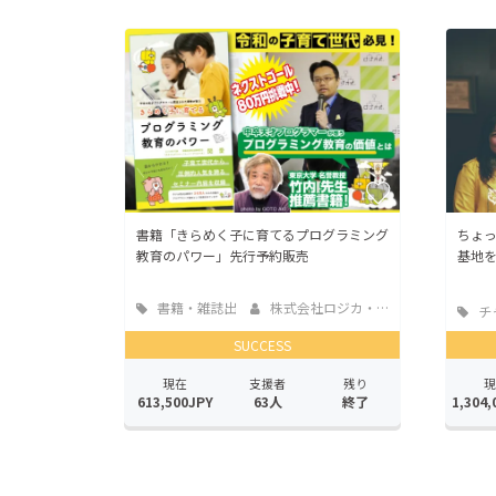
書籍「きらめく子に育てるプログラミング
ちょ
教育のパワー」先行予約販売
基地
書籍・雑誌出
株式会社ロジカ・エ...
チ
版
SUCCESS
現在
支援者
残り
現
613,500JPY
63人
終了
1,304,