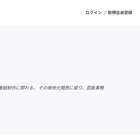
/
ログイン
新規会員登録
ジェクト
もうすぐ公開されます
プロダクト
 番組制作に関わる。 その後地元関西に戻り、芸能事務
ファッション
スポーツ
ケア
ソーシャルグッド