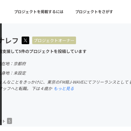
プロジェクトを掲載するには
プロジェクトをさがす
ナレフ
プロジェクトオーナー
ターン
注目の新着プロジェクト
募集終了が近いプロ
回支援して5件のプロジェクトを投稿しています
現在地：京都府
音楽
舞台・パフォーマンス
出身地：未設定
んなことをきっかけに、東京のFM局J-WAVEにてフリーランスとして
ゲーム・サービス開発
フード・飲食店
タッフへと転職。 下は４歳か
もっと見る
書籍・雑誌出版
アニメ・漫画
チャレンジ
ビューティー・ヘルス
クト
5