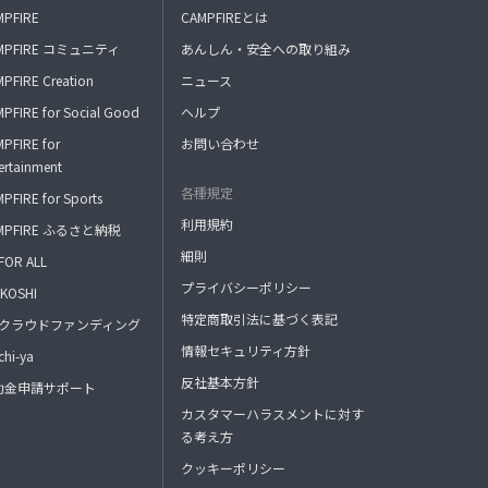
MPFIRE
CAMPFIREとは
MPFIRE コミュニティ
あんしん・安全への取り組み
PFIRE Creation
ニュース
PFIRE for Social Good
ヘルプ
PFIRE for
お問い合わせ
ertainment
各種規定
PFIRE for Sports
利用規約
MPFIRE ふるさと納税
細則
FOR ALL
プライバシーポリシー
KOSHI
特定商取引法に基づく表記
FAクラウドファンディング
情報セキュリティ方針
hi-ya
反社基本方針
助金申請サポート
カスタマーハラスメントに対す
る考え方
クッキーポリシー