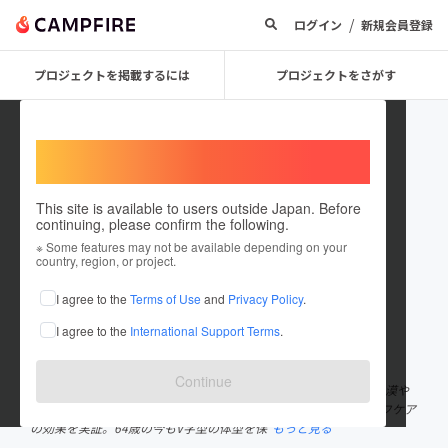
/
ログイン
新規会員登録
プロジェクトを掲載するには
プロジェクトをさがす
Welcome,
International users
This site is available to users outside Japan. Before
continuing, please confirm the following.
user_2d04f6e06c54
※ Some features may not be available depending on your
country, region, or project.
プロジェクトオーナー
I agree to the
Terms of Use
and
Privacy Policy
.
これまでに1回支援して2件のプロジェクトを投稿しています
I agree to the
International Support Terms
.
在住国：日本
現在地：福岡県
出身国：日本
出身地：福岡県
Continue
通わせないセルフケアを指導して25年の整体師。 60歳でサハラ砂漠や
南米アマゾンのジャングルを合計950km走破し、通わせないセルフケア
の効果を実証。64歳の今もV字型の体型を保
もっと見る