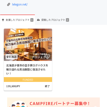
lelegon.net/
支援した
プロジェクト
投稿した
プロジェクト
1
2
北海道
北海道夕張市の空き家ログハウスを
魅力溢れる民泊施設に復活させた
い！
FUNDED
139,600JPY
終了