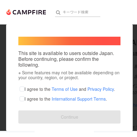
Welcome,
International users
ワイズC
人気のプロジェクト
注目のリ
This site is available to users outside Japan.
これまでに1
Before continuing, please confirm the
following.
在住国：日本
※ Some features may not be available depending on
アート・写真
出身国：日本
your country, region, or project.
竹村志保（ワイズ
テクノロジー・ガジェット
I agree to the
Terms of Use
and
Privacy Policy
.
す。 これまで1
I agree to the
International Support Terms
.
映像・映画
wisecadsch
ビジネス・起業
Continue
まちづくり・地域活性化
支援した
プロジェクト
1
投稿した
プロジェ