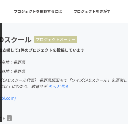
プロジェクトを掲載するには
プロジェクトをさがす
ADスクール
プロジェクトオーナー
ターン
注目の新着プロジェクト
募集終了が近いプロ
回支援して1件のプロジェクトを投稿しています
現在地：長野県
音楽
舞台・パフォーマンス
出身地：長野県
CADスクール代表） 長野県飯田市で「ワイズCADスクール」を運営し
ゲーム・サービス開発
フード・飲食店
0年以上にわたり、教育やデ
もっと見る
書籍・雑誌出版
アニメ・漫画
ool.com/
チャレンジ
ビューティー・ヘルス
クト
1