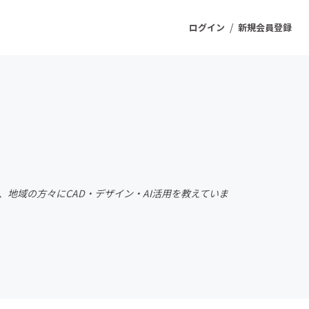
/
ログイン
新規会員登録
ジェクト
もうすぐ公開されます
プロダクト
、地域の方々にCAD・デザイン・AI活用を教えていま
ファッション
スポーツ
ケア
ソーシャルグッド