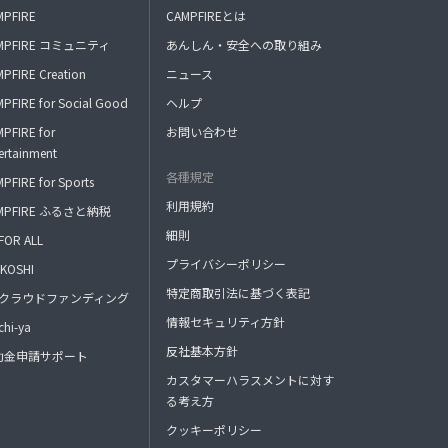
MPFIRE
CAMPFIREとは
MPFIRE コミュニティ
あんしん・安全への取り組み
PFIRE Creation
ニュース
PFIRE for Social Good
ヘルプ
PFIRE for
お問い合わせ
ertainment
各種規定
PFIRE for Sports
利用規約
MPFIRE ふるさと納税
細則
FOR ALL
プライバシーポリシー
KOSHI
特定商取引法に基づく表記
FAクラウドファンディング
情報セキュリティ方針
hi-ya
反社基本方針
助金申請サポート
カスタマーハラスメントに対す
る考え方
クッキーポリシー