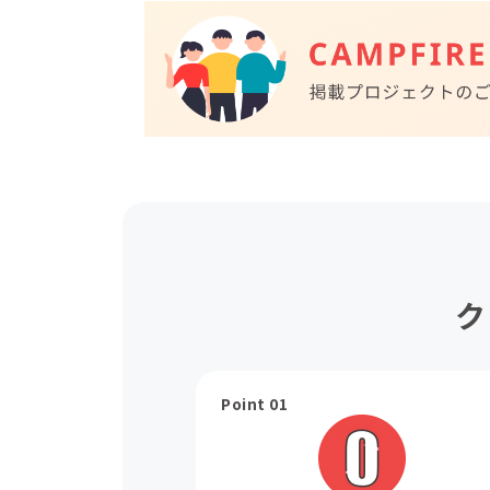
ク
Point 01