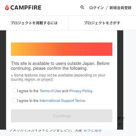
/
ログイン
新規会員登録
プロジェクトを掲載するには
プロジェクトをさがす
Welcome,
International users
This site is available to users outside Japan. Before
continuing, please confirm the following.
ueshi_datusara
※ Some features may not be available depending on your
country, region, or project.
プロジェクトオーナー
I agree to the
Terms of Use
and
Privacy Policy
.
これまでに1件のプロジェクトを投稿しています
I agree to the
International Support Terms
.
在住国：日本
現在地：大阪府
出身国：日本
出身地：和歌山県
Continue
初めまして。 上芝と申します。 25歳独身、2月28日に脱サラし、 夢だ
ったバーを4月に開業致します。 私は非常に多趣味、好奇心旺盛です。
アメリカでスカイダイビングをしたり、大阪
もっと見る