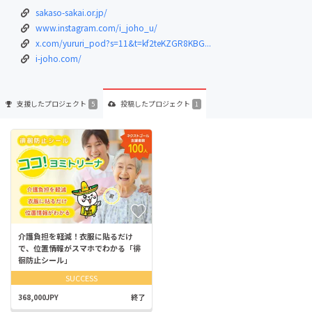
sakaso-sakai.or.jp/
www.instagram.com/i_joho_u/
x.com/yururi_pod?s=11&t=kf2teKZGR8KBG...
i-joho.com/
支援した
プロジェクト
投稿した
プロジェクト
5
1
介護負担を軽減！衣服に貼るだけ
で、位置情報がスマホでわかる「徘
徊防止シール」
SUCCESS
368,000JPY
終了