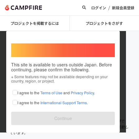
/
ログイン
新規会員登録
プロジェクトを掲載するには
プロジェクトをさがす
Welcome,
International users
This site is available to users outside Japan. Before
continuing, please confirm the following.
ueno_sakaso
※ Some features may not be available depending on your
country, region, or project.
プロジェクトオーナー
I agree to the
Terms of Use
and
Privacy Policy
.
これまでに5回支援して1件のプロジェクトを投稿しています
I agree to the
International Support Terms
.
在住国：日本
現在地：大阪府
出身国：日本
出身地：未設定
Continue
一般社団法人さかい介護連携促進協会の代表をしております、上野で
す！私たちは介護に直面する方々に有益な情報を提供するために活動し
ています。